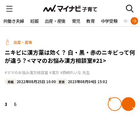
共働き夫婦
妊娠
出産・産後
育児
教育
中学受験
中学生
出産・産後
ニキビに漢方薬は効く？ 白・黒・赤のニキビって何
が違う？<ママのお悩み漢方相談室#21>
#ママのお悩み漢方相談室
#漢方
#西崎れいな 先生
2022年08月25日 10:00
2023年08月04日 15:02
掲載
更新
3
6