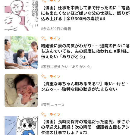
ライフ
【漫画】仕事を中断してまで行ったのに！電話
にも出たくないほど嫌いな父の世話に、怒りが
込み上げる｜余命300日の毒親 #4
#余命300日の毒親
ライフ
結婚後に妻の病気がわかり……通院の日々に落
ち込んでいても、夫の態度に救われた #家族に
伝えたい「ありがとう」
#家族に伝えたい「ありがとう」
ライフ
【貴重な赤ちゃん期あるある♡】眠い…けど…
ンムゥ……独特な指の動きがたまらない
#育児ニュース
ライフ
【漫画】長時間保育の常連だった園児、まさか
の早迎えに困惑！次の瞬間――｜保護者支援もアン
タ達の仕事でしょ？ #71