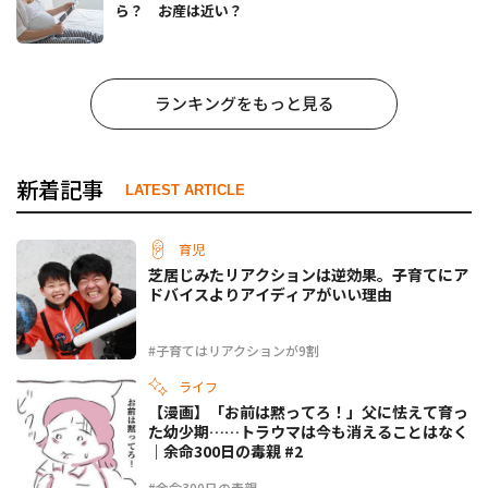
ら？ お産は近い？
ランキングをもっと見る
新着記事
LATEST ARTICLE
育児
芝居じみたリアクションは逆効果。子育てにア
ドバイスよりアイディアがいい理由
#子育てはリアクションが9割
ライフ
【漫画】「お前は黙ってろ！」父に怯えて育っ
た幼少期……トラウマは今も消えることはなく
｜余命300日の毒親 #2
#余命300日の毒親