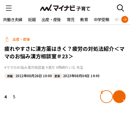
共働き夫婦
妊娠
出産・産後
育児
教育
中学受験
中学生
出産・産後
疲れやすさに漢方薬はきく？疲労の対処法紹介＜マ
マのお悩み漢方相談室＃23＞
#ママのお悩み漢方相談室
#漢方
#西崎れいな 先生
2022年08月26日 10:00
2023年08月04日 14:43
掲載
更新
4
5