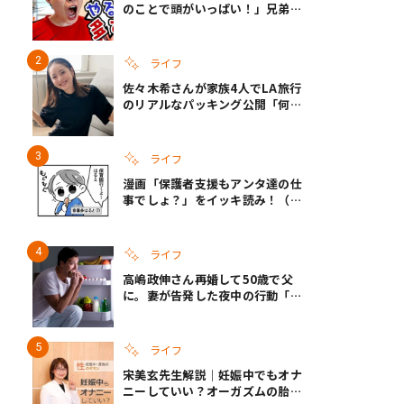
のことで頭がいっぱい！」兄弟夏
休みのリアルな生活に共感しかな
い
ライフ
佐々木希さんが家族4人でLA旅行
のリアルなパッキング公開「何が
あるかわからないから、人生」い
ざというときの備えも
ライフ
漫画「保護者支援もアンタ達の仕
事でしょ？」をイッキ読み！（右
タップ＞で読める！）
ライフ
高嶋政伸さん再婚して50歳で父
に。妻が告発した夜中の行動「こ
れ手出したら終わりだろうなとか
思うんだけども……」
ライフ
宋美玄先生解説｜妊娠中でもオナ
ニーしていい？オーガズムの胎児