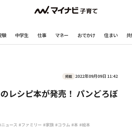
受験
中学生
仕事
マネー
おでかけ
住まい
共
2022年09月09日 11:42
掲載
のレシピ本が発売！ パンどろぼ
のニュース
#ファミリー
#家族
#コラム
#本
#絵本