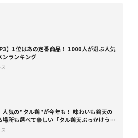
P3】1位はあの定番商品！ 1000人が選ぶ人気
メンランキング
ース
】人気の"タル鶏"が今年も！ 味わいも鶏天の
る場所も選べて楽しい「タル鶏天ぶっかけうど
限定販売
ース