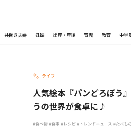
共働き夫婦
妊娠
出産・産後
育児
教育
中学
ライフ
人気絵本『パンどろぼう』
うの世界が食卓に♪
#食べ物
#食事
#レシピ
#トレンドニュース
#たべも