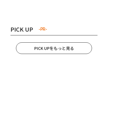
き夫婦
#産休
#育休
PICK UP
-PR-
PICK UPをもっと見る