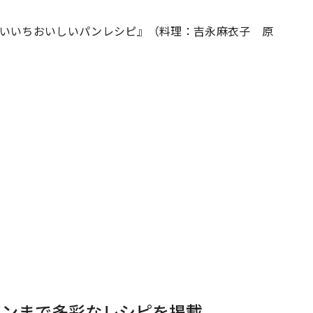
せかいいちおいしいパンレシピ』（料理：吉永麻衣子 原
#共働き夫婦のセブンルール
#共働
ビーニュース
#マタニティニュース
パンまで多彩なレシピを掲載