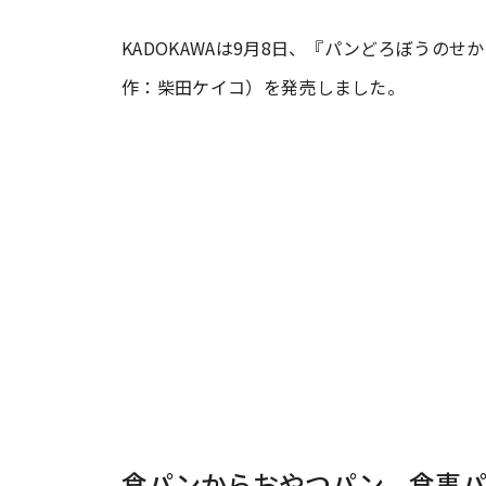
KADOKAWAは9月8日、『パンどろぼうの
#ワンオペ育児
#コミックエッセイ
作：柴田ケイコ）を発売しました。
#渡邊大地の令和的ワーパパ道
#ベ
食パンからおやつパン、食事