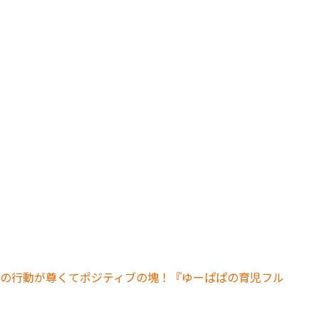
の行動が尊くてポジティブの塊！『ゆーぱぱの育児フル