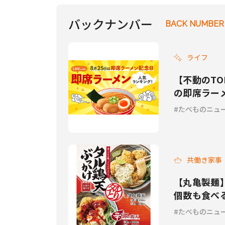
発売
バックナンバー
BACK NUMBER
ライフ
【不動のTO
の即席ラー
たべものニュ
共働き家事
【丸亀製麺
個数も食べ
ん」期間
たべものニュ