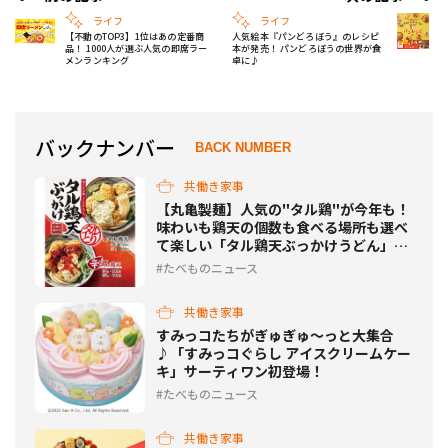
ライフ
ライフ
【不動のTOP3】1位はあの定番商
人気絵本『パンどろぼう』のレシピ
品！ 1000人が選ぶ人気の即席ラー
本が発売！ パンどろぼうの世界が食
メンランキング
卓に♪
バックナンバー
BACK NUMBER
共働き家事
【丸亀製麺】人気の"タル鶏"が今年も！
味わいも鶏天の個数も食べる場所も選べ
て楽しい「タル鶏天ぶっかけうどん」期
間限定販売
たべものニュース
共働き家事
すみっコたちがぎゅぎゅ～っと大集合
♪「すみっコぐらし アイスクリームケー
キ」サーティワン初登場！
たべものニュース
共働き家事