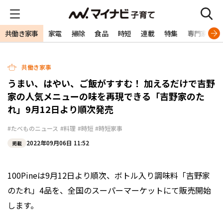
共働き家事
家電
掃除
食品
時短
連載
特集
専門家
共働き家事
うまい、はやい、ご飯がすすむ！ 加えるだけで吉野
家の人気メニューの味を再現できる「吉野家のた
れ」9月12日より順次発売
#たべものニュース
#料理
#時短
#時短家事
2022年09月06日 11:52
掲載
100Pineは9月12日より順次、ボトル入り調味料「吉野家
のたれ」4品を、全国のスーパーマーケットにて販売開始
します。