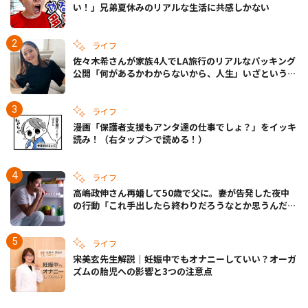
い！」兄弟夏休みのリアルな生活に共感しかない
ライフ
佐々木希さんが家族4人でLA旅行のリアルなパッキング
公開「何があるかわからないから、人生」いざというと
きの備えも
ライフ
漫画「保護者支援もアンタ達の仕事でしょ？」をイッキ
読み！（右タップ＞で読める！）
ライフ
高嶋政伸さん再婚して50歳で父に。妻が告発した夜中
の行動「これ手出したら終わりだろうなとか思うんだけ
ども……」
ライフ
宋美玄先生解説｜妊娠中でもオナニーしていい？オーガ
ズムの胎児への影響と3つの注意点