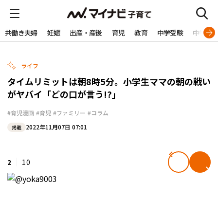
共働き夫婦
妊娠
出産・産後
育児
教育
中学受験
中学生
ライフ
タイムリミットは朝8時5分。小学生ママの朝の戦い
がヤバイ「どの口が言う!?」
#育児漫画
#育児
#ファミリー
#コラム
2022年11月07日 07:01
掲載
2
10