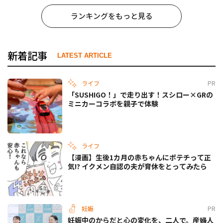
ランキングをもっと見る
新着記事
LATEST ARTICLE
ライフ
PR
「SUSHIGO！」で走り出す！スシロー×GRの
ミニカーコラボを親子で体験
ライフ
【漫画】生後1カ月の赤ちゃんにポテチって正
気!? イクメン自認の夫が育休をとってみたら
妊娠
PR
妊娠中のからだと心の変化を、二人で。産婦人