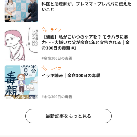
科医と助産師が、プレママ・プレパパに伝えた
いこと
ライフ
【漫画】私がこいつのケアを？ モラハラに暴
力……大嫌いな父が余命1年と宣告される｜余
命300日の毒親 #1
#余命300日の毒親
ライフ
イッキ読み｜余命300日の毒親
#余命300日の毒親
最新記事をもっと見る