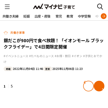
共働き夫婦
妊娠
出産・産後
育児
教育
中学受験
中学生
共働き家事
銀だこが980円で食べ放題！「イオンモール ブラッ
クフライデー」で4日間限定開催
#イベントニュース
#たべものニュース
#お得・割引
#イオン
#子供とおでか
け
2022年11月04日 11:46
2025年11月06日 11:23
掲載
更新
1
5