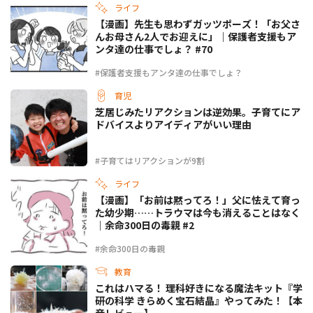
ライフ
【漫画】先生も思わずガッツポーズ！「お父さ
んお母さん2人でお迎えに」｜保護者支援もア
ンタ達の仕事でしょ？ #70
#保護者支援もアンタ達の仕事でしょ？
育児
芝居じみたリアクションは逆効果。子育てにア
ドバイスよりアイディアがいい理由
#子育てはリアクションが9割
ライフ
【漫画】「お前は黙ってろ！」父に怯えて育っ
た幼少期……トラウマは今も消えることはなく
｜余命300日の毒親 #2
#余命300日の毒親
教育
これはハマる！ 理科好きになる魔法キット『学
研の科学 きらめく宝石結晶』やってみた！【本
音レビュー】