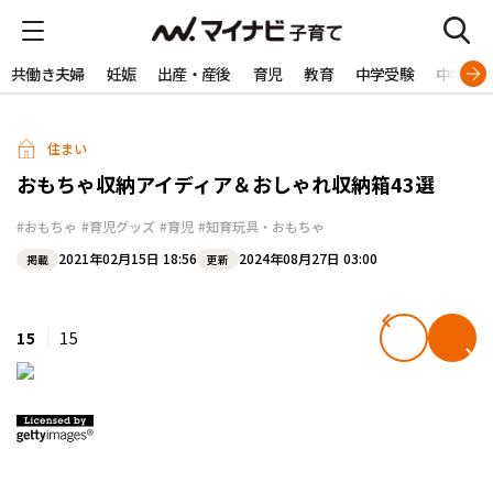
共働き夫婦
妊娠
出産・産後
育児
教育
中学受験
中学生
住まい
おもちゃ収納アイディア＆おしゃれ収納箱43選
#おもちゃ
#育児グッズ
#育児
#知育玩具・おもちゃ
2021年02月15日 18:56
2024年08月27日 03:00
掲載
更新
15
15