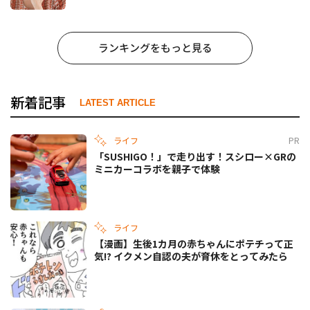
ランキングをもっと見る
新着記事
LATEST ARTICLE
ライフ
PR
「SUSHIGO！」で走り出す！スシロー×GRの
ミニカーコラボを親子で体験
ライフ
【漫画】生後1カ月の赤ちゃんにポテチって正
気!? イクメン自認の夫が育休をとってみたら