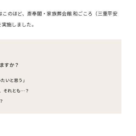
）はこのほど、斎奉閣・家族葬会館 和ごころ（三重平安
#共働き夫婦のセブンルール
#共働
を実施しました。
ビーニュース
#マタニティニュース
ますか？
みたいと思う」
、それとも…？
？