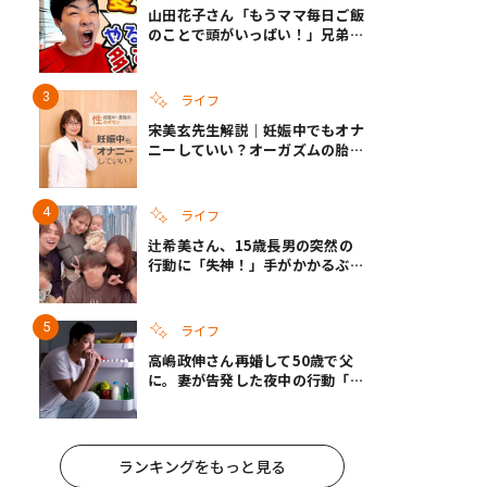
山田花子さん「もうママ毎日ご飯
のことで頭がいっぱい！」兄弟夏
休みのリアルな生活に共感しかな
い
ライフ
宋美玄先生解説｜妊娠中でもオナ
ニーしていい？オーガズムの胎児
への影響と3つの注意点
ライフ
辻希美さん、15歳長男の突然の
行動に「失神！」手がかかるぶん
彼女ができたら「嫌ですね」と断
言
ライフ
高嶋政伸さん再婚して50歳で父
に。妻が告発した夜中の行動「こ
れ手出したら終わりだろうなとか
思うんだけども……」
ランキングをもっと見る