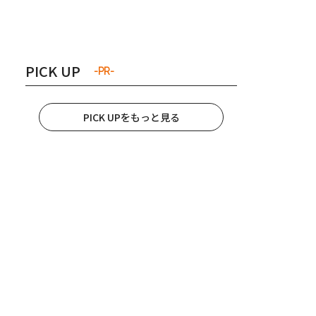
き夫婦
#産休
#育休
PICK UP
-PR-
PICK UPをもっと見る