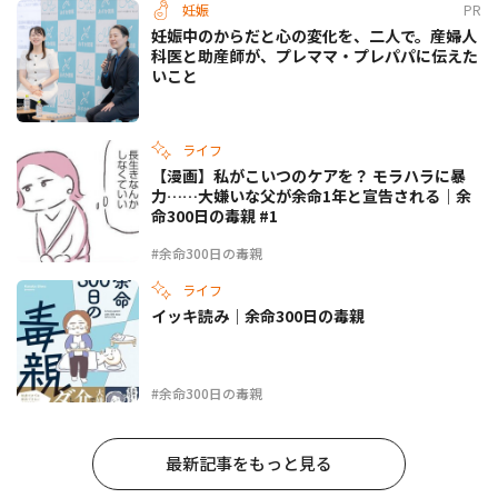
妊娠
PR
妊娠中のからだと心の変化を、二人で。産婦人
科医と助産師が、プレママ・プレパパに伝えた
いこと
ライフ
【漫画】私がこいつのケアを？ モラハラに暴
力……大嫌いな父が余命1年と宣告される｜余
命300日の毒親 #1
#余命300日の毒親
ライフ
イッキ読み｜余命300日の毒親
#余命300日の毒親
最新記事をもっと見る