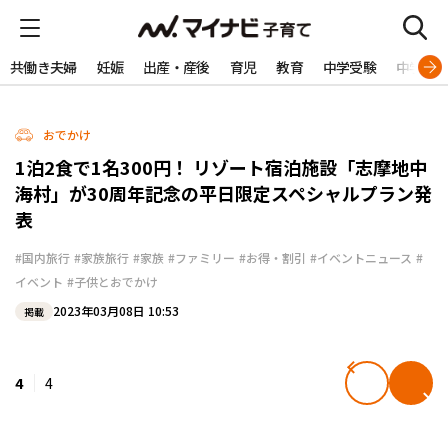
共働き夫婦
妊娠
出産・産後
育児
教育
中学受験
中学生
おでかけ
1泊2食で1名300円！ リゾート宿泊施設「志摩地中
海村」が30周年記念の平日限定スペシャルプラン発
表
#国内旅行
#家族旅行
#家族
#ファミリー
#お得・割引
#イベントニュース
#
イベント
#子供とおでかけ
2023年03月08日 10:53
掲載
4
4