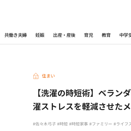
共働き夫婦
妊娠
出産・産後
育児
教育
中学
住まい
【洗濯の時短術】ベランダ外
濯ストレスを軽減させたメ
#佐々木弓子
#時短
#時短家事
#ファミリー
#ライフ