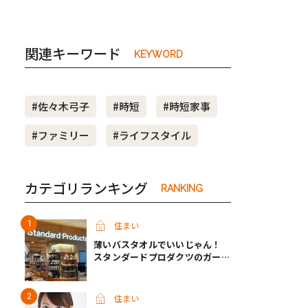
関連キーワード
KEYWORD
#佐々木弓子
#時短
#時短家事
#ファミリー
#ライフスタイル
カテゴリランキング
RANKING
住まい
薄いバスタオルでいいじゃん！
スタンダードプロダクツのガーゼ
タオルが快適すぎて手放せなくな
った
住まい