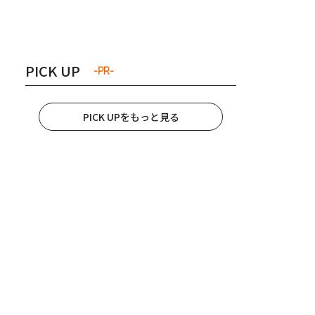
き夫婦
#産休
#育休
PICK UP
-PR-
PICK UPをもっと見る