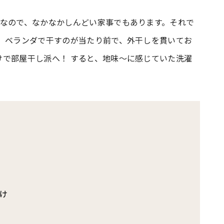
族なので、なかなかしんどい家事でもあります。それで
#共働き夫婦のセブンルール
#共働
！ ベランダで干すのが当たり前で、外干しを貫いてお
けで部屋干し派へ！ すると、地味～に感じていた洗濯
ビーニュース
#マタニティニュース
け