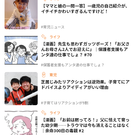
【ママと娘の一問一答】一歳児の自己紹介が、
イチイチかわいすぎるんですけど！
#育児ニュース
ライフ
【漫画】先生も思わずガッツポーズ！「お父さ
んお母さん2人でお迎えに」｜保護者支援もア
ンタ達の仕事でしょ？ #70
#保護者支援もアンタ達の仕事でしょ？
育児
芝居じみたリアクションは逆効果。子育てにア
ドバイスよりアイディアがいい理由
#子育てはリアクションが9割
ライフ
【漫画】「お前は黙ってろ！」父に怯えて育っ
た幼少期……トラウマは今も消えることはなく
｜余命300日の毒親 #2