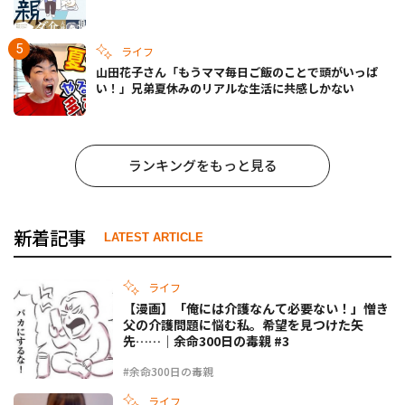
ライフ
山田花子さん「もうママ毎日ご飯のことで頭がいっぱ
い！」兄弟夏休みのリアルな生活に共感しかない
ランキングをもっと見る
新着記事
LATEST ARTICLE
ライフ
【漫画】「俺には介護なんて必要ない！」憎き
父の介護問題に悩む私。希望を見つけた矢
先……｜余命300日の毒親 #3
#余命300日の毒親
ライフ