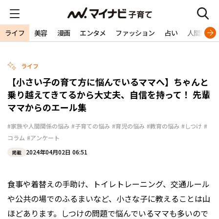
ライフ
美容
漫画
エンタメ
ファッション
占い
人間関係
ライフ
【小さい子の育て方に悩んでいるママへ】ちゃんと
乗り越えてきてるから大丈夫、自信を持って！ 先輩
ママからのエール集
#家族や人間関係の悩み
#子育ての悩み
#育児の悩み
#教育の悩み
#しつけ
#
コラム
#アンケート
2024年04月02日 06:51
掲載
食事や着替えの手助け、トイレトレーニング、交通ルール
や公共の場でのふるまいなど、小さな子に教えることは山
ほどあります。しつけの問題で悩んでいるママも多いので