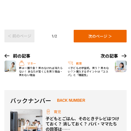
＜ 前のページ
次のページ ＞
1/2
前の記事
次の記事
マネー
教育
夢は一攫千金？ 買わなければ当たら
＜子どもの学習机、買う？ 買わな
ない！ あなたが宝くじを買う理由・
い？＞購入するポイントは「コス
買わない理由
パ」と「機能性」
バックナンバー
BACK NUMBER
育児
子どもとごはん、そのときテレビはつけ
ておく？ 消しておく？ パパ・ママたち
の回答は……