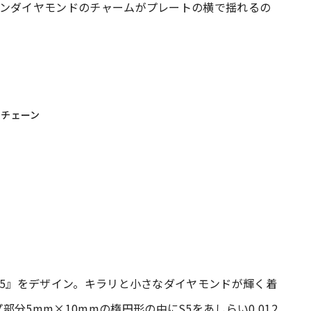
ロウンダイヤモンドのチャームがプレートの横で揺れるの
ドチェーン
の『S5』をデザイン。キラリと小さなダイヤモンドが輝く着
分5mm×10mmの楕円形の中にS5をあしらい0.012