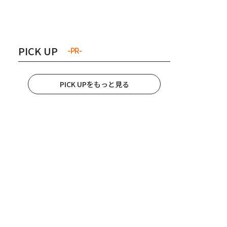
き夫婦
#産休
#育休
PICK UP
-PR-
PICK UPをもっと見る