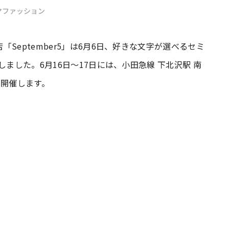
マファッション
#共働き夫婦のセブンルール
#共働
September5」は6月6日、好きな文字が選べるセミ
ました。6月16日～17日には、小田急線 下北沢駅 南
ビーニュース
#マタニティニュース
UPを開催します。