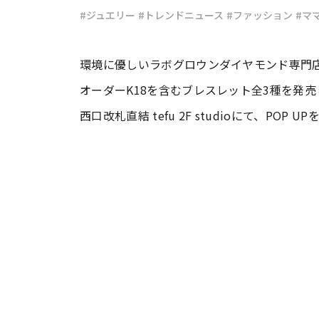
#ジュエリー
#トレンドニュース
#ファッション
#マ
#ワンオペ育児
#コミックエッセイ
環境に優しいラボグロウンダイヤモンド専門店「
オーダーK18を含むブレスレット全3種を発売し
#渡邊大地の令和的ワーパパ道
#ベ
西口改札直結 tefu 2F studioにて、POP 