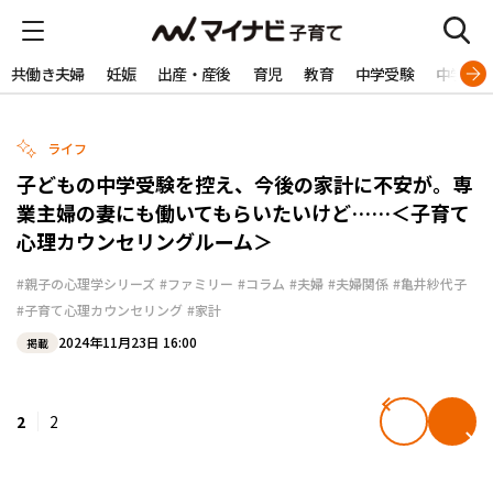
共働き夫婦
妊娠
出産・産後
育児
教育
中学受験
中学生
ライフ
子どもの中学受験を控え、今後の家計に不安が。専
業主婦の妻にも働いてもらいたいけど……＜子育て
心理カウンセリングルーム＞
#親子の心理学シリーズ
#ファミリー
#コラム
#夫婦
#夫婦関係
#亀井紗代子
#子育て心理カウンセリング
#家計
2024年11月23日 16:00
掲載
2
2