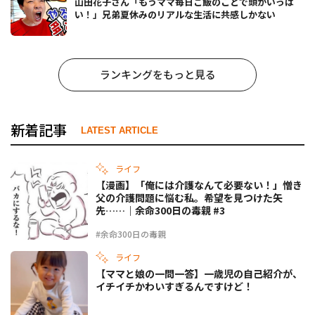
山田花子さん「もうママ毎日ご飯のことで頭がいっぱ
い！」兄弟夏休みのリアルな生活に共感しかない
ランキングをもっと見る
新着記事
LATEST ARTICLE
ライフ
【漫画】「俺には介護なんて必要ない！」憎き
父の介護問題に悩む私。希望を見つけた矢
先……｜余命300日の毒親 #3
#余命300日の毒親
ライフ
【ママと娘の一問一答】一歳児の自己紹介が、
イチイチかわいすぎるんですけど！