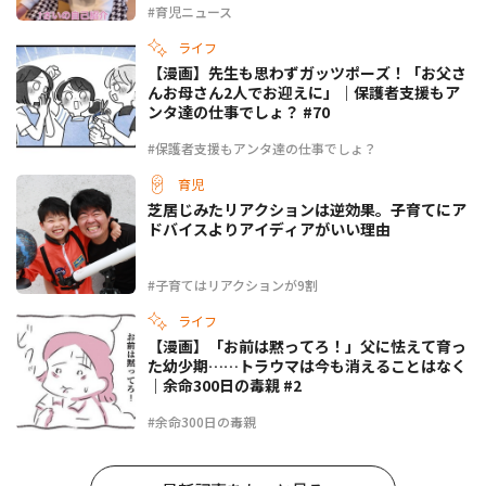
#育児ニュース
ライフ
【漫画】先生も思わずガッツポーズ！「お父さ
んお母さん2人でお迎えに」｜保護者支援もア
ンタ達の仕事でしょ？ #70
#保護者支援もアンタ達の仕事でしょ？
育児
芝居じみたリアクションは逆効果。子育てにア
ドバイスよりアイディアがいい理由
#子育てはリアクションが9割
ライフ
【漫画】「お前は黙ってろ！」父に怯えて育っ
た幼少期……トラウマは今も消えることはなく
｜余命300日の毒親 #2
#余命300日の毒親