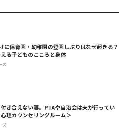
#共働き夫婦のセブンルール
#共働
ビーニュース
#マタニティニュース
明けに保育園・幼稚園の登園しぶりはなぜ起きる？
整える子どものこころと身体
ーズ
付き合えない妻。PTAや自治会は夫が行ってい
て心理カウンセリングルーム＞
ーズ