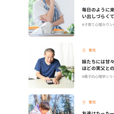
毎日のように
い出しづらく
子育て心理カウン
育児
妹たちには甘
ほどの実父と
親子の心理学シリ
育児
友達はたった