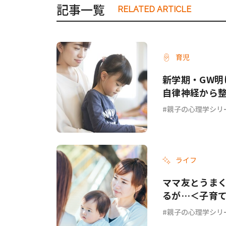
記事一覧
RELATED ARTICLE
#ワンオペ育児
#コミックエッセイ
育児
#渡邊大地の令和的ワーパパ道
#ベ
新学期・GW
自律神経から
親子の心理学シリ
ライフ
ママ友とうまく
るが…＜子育
親子の心理学シリ