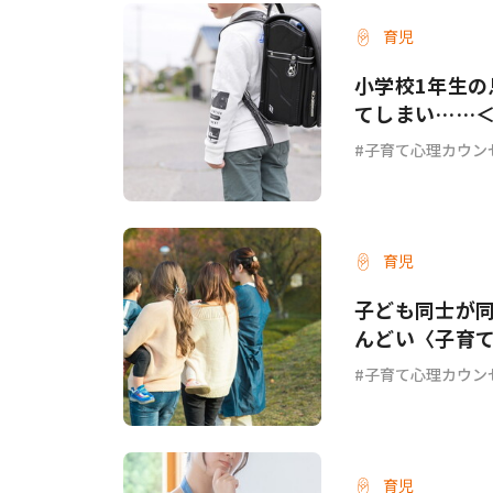
育児
小学校1年生
てしまい……
子育て心理カウン
育児
子ども同士が
んどい〈子育
子育て心理カウン
育児