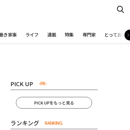
働き家事
ライフ
連載
特集
専門家
とっておき
PICK UP
-PR-
PICK UPをもっと見る
ランキング
RANKING