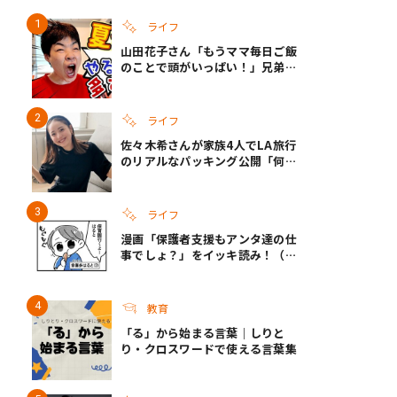
ライフ
山田花子さん「もうママ毎日ご飯
き夫婦
#産休
#育休
のことで頭がいっぱい！」兄弟夏
休みのリアルな生活に共感しかな
い
ライフ
佐々木希さんが家族4人でLA旅行
のリアルなパッキング公開「何が
あるかわからないから、人生」い
ざというときの備えも
ライフ
漫画「保護者支援もアンタ達の仕
事でしょ？」をイッキ読み！（右
タップ＞で読める！）
教育
「る」から始まる言葉｜しりと
り・クロスワードで使える言葉集