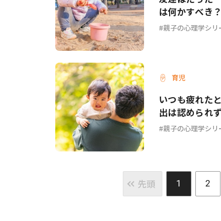
は何かすべき
親子の心理学シリ
育児
いつも疲れた
出は認められ
親子の心理学シリ
先頭
1
2