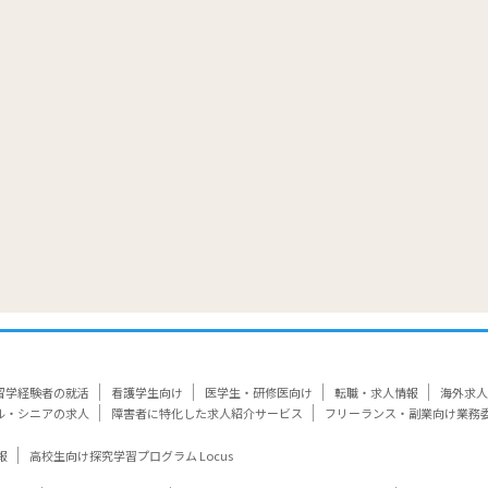
覧
留学経験者の就活
看護学生向け
医学生・研修医向け
転職・求人情報
海外求人
ル・シニアの求人
障害者に特化した求人紹介サービス
フリーランス・副業向け業務
報
高校生向け探究学習プログラム Locus