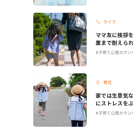
ライフ
ママ友に挨拶を
業まで耐えら
＞
子育て心理カウン
育児
家では生意気
にストレスを
ム＞
子育て心理カウン