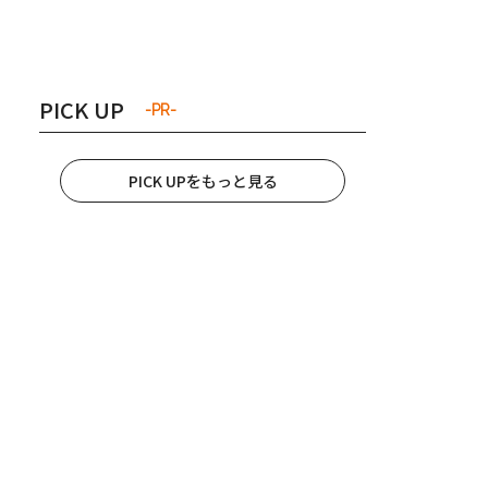
き夫婦
#産休
#育休
PICK UP
-PR-
PICK UPをもっと見る