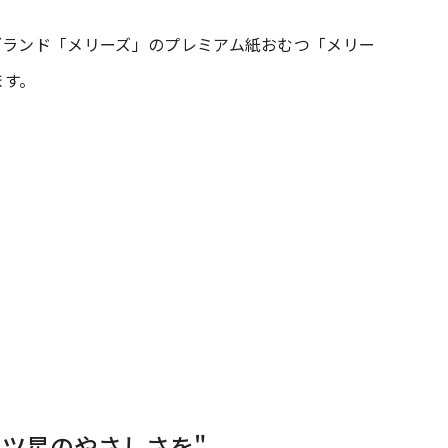
ブランド「メリーズ」のプレミアム紙おむつ「メリー
#共働き夫婦のセブンルール
#共働
ます。
ビーニュース
#マタニティニュース
5ツ星のやさしさを"