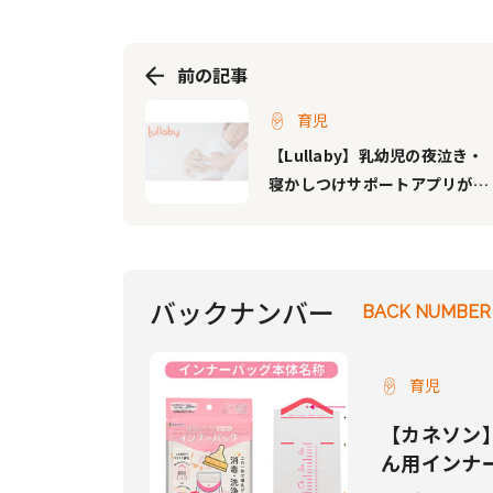
前の記事
育児
【Lullaby】乳幼児の夜泣き・
寝かしつけサポートアプリが、
赤ちゃんのねんねリズムの悩み
の個別相談会を開催！
バックナンバー
BACK NUMBER
育児
【カネソン
ん用インナ
り使いやす