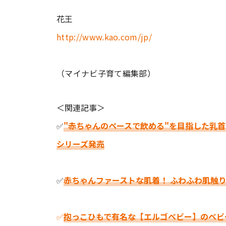
花王
http://www.kao.com/jp/
（マイナビ子育て編集部）
＜関連記事＞
✅
"赤ちゃんのペースで飲める"を目指した乳
シリーズ発売
✅
赤ちゃんファーストな肌着！ ふわふわ肌触
✅
抱っこひもで有名な【エルゴベビー】のベビ