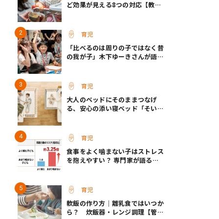
ど効果が見える8つの対応【教え
て保育士さん】
育児
「比べるのは周りの子ではなく昔
の我が子」木下ゆーきさんが語っ
た、成長ホルモン治療中のわが子
との向き合い方
育児
大人のベッドにそのままつなげ
る、安心の添い寝ベッド「そいね
ーるADプラス」登場
育児
食事をよく噛まない子はストレス
を抱えやすい？ 専門家が語る、
朝食が子どもに与える意外な影響
育児
軟飯の作り方｜離乳食ではいつか
ら？ 炊飯器・レンジ調理【管理