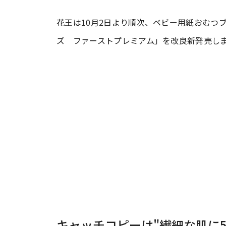
花王は10月2日より順次、ベビー用紙おむつ
#ワンオペ育児
#コミックエッセイ
ズ ファーストプレミアム」を改良新発売し
#渡邊大地の令和的ワーパパ道
#ベ
キャッチコピーは"繊細な肌に