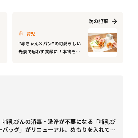
次の記事
育児
"赤ちゃん×パン"の可愛らしい
光景で思わず笑顔に！本物そっ
くりなパンモチーフのベビー向
け知育玩具が登場！
】哺乳びんの消毒・洗浄が不要になる「哺乳び
ーバッグ」がリニューアル、めもりを入れてよ
く