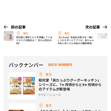
前の記事
次の記事
育児
育児
防災用に液体ミルクを常備している
【Lullaby】乳幼児の夜泣き・寝か
ママパパの割合は？【9/1は防災の
しつけサポートアプリが、赤ちゃん
日】
のねんねリズムの悩みの個別相談会
を開催！
バックナンバー
BACK NUMBER
育児
和光堂「具たっぷりグーグーキッチン」
シリーズに、7ヶ月頃からと9ヶ月頃から
のアイテムが新登場
ベビーニュース
育児