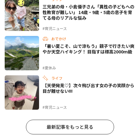
三兄弟の母・小倉優子さん「異性の子どもへの
性教育が難しい」 14歳・9歳・5歳の息子を育
てる母のリアルな悩み
#育児ニュース
おでかけ
「暑い夏こそ、山で涼もう」親子で行きたい爽
やか天空ハイキング！ 目指すは標高2000m級
#夏休み
ライフ
【天使発見♡】次々飛び出す女の子の笑顔から
目が離せない!!!
#育児ニュース
最新記事をもっと見る