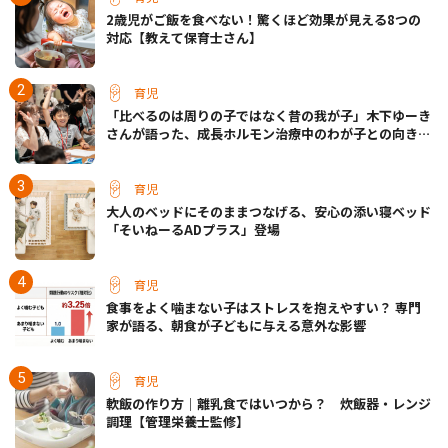
2歳児がご飯を食べない！驚くほど効果が見える8つの
対応【教えて保育士さん】
育児
「比べるのは周りの子ではなく昔の我が子」木下ゆーき
さんが語った、成長ホルモン治療中のわが子との向き合
い方
育児
大人のベッドにそのままつなげる、安心の添い寝ベッド
「そいねーるADプラス」登場
育児
食事をよく噛まない子はストレスを抱えやすい？ 専門
家が語る、朝食が子どもに与える意外な影響
育児
軟飯の作り方｜離乳食ではいつから？ 炊飯器・レンジ
調理【管理栄養士監修】