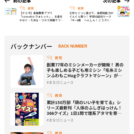
前の記事
次の記事
教育
教育
【ドコモ】金融教育アプリ
工作とごっこ遊びで、非認知能力が
「comotto ウォレット」、お金を
ぐんぐん育つ！ 学研の幼児ワーク
かせぐ・ためる・つかう体験でリア
『4～6歳 へんしん！ こうさく』
ルにお金の使い方を学べる！
発売
バックナンバー
BACK NUMBER
教育
創業77年のミシンメーカーが開発！ 男の
子も楽しめる子ども用ミシン「毛糸ミシ
ンふわもこHugクラフトマシーン」が10
月上旬に発売
まなびニュース
教育
累計150万部「頭のいい子を育てる」シ
リーズ最新刊『人体のふしぎはっけん！
366クイズ』1日1問で理系アタマを育も
う
まなびニュース
教育