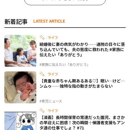
新着記事
LATEST ARTICLE
ライフ
結婚後に妻の病気がわかり……通院の日々に落
ち込んでいても、夫の態度に救われた #家族に
伝えたい「ありがとう」
#家族に伝えたい「ありがとう」
ライフ
【貴重な赤ちゃん期あるある♡】眠い…けど…
ンムゥ……独特な指の動きがたまらない
#育児ニュース
ライフ
【漫画】長時間保育の常連だった園児、まさか
の早迎えに困惑！次の瞬間――｜保護者支援もアン
タ達の仕事でしょ？ #71