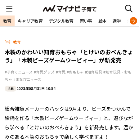
教育
キャリア教育
デジタル教育
習い事
絵本
進学
勉強
教育
木製のかわいい知育おもちゃ「とけいのおべんきょ
う」「木製ビーズゲームウービィー」が新発売
#子育てニュース
#育児グッズ
#育児
#おもちゃ
#知育玩具
#知育玩具・おも
ちゃ
#まなびニュース
2023年08月31日 10:54
掲載
総合雑貨メーカーのハックは9月より、ビーズをつかんで
絵柄を作る「木製ビーズゲームウービィー」と、遊びなが
ら学べる「とけいのおべんきょう」を新発売します。温か
みのある木製のおもちゃで楽しく学べますよ！