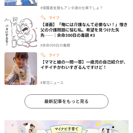
#保護者支援もアンタ達の仕事でしょ？
ライフ
【漫画】「俺には介護なんて必要ない！」憎き
父の介護問題に悩む私。希望を見つけた矢
先……｜余命300日の毒親 #3
#余命300日の毒親
ライフ
【ママと娘の一問一答】一歳児の自己紹介が、
イチイチかわいすぎるんですけど！
#育児ニュース
最新記事をもっと見る