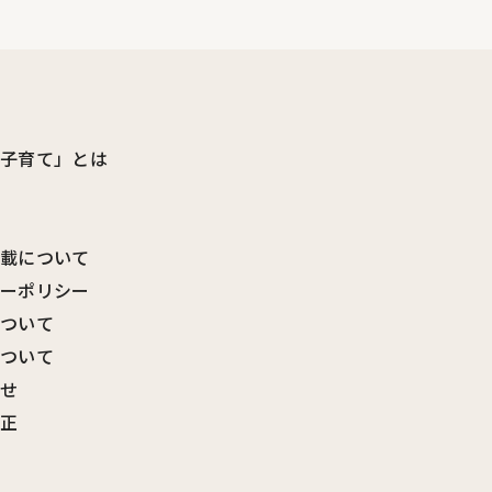
ビ子育て」とは
転載について
シーポリシー
について
について
わせ
訂正
覧