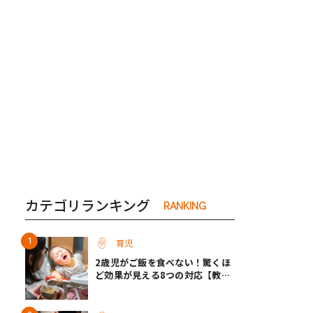
き夫婦
#産休
#育休
カテゴリランキング
RANKING
育児
2歳児がご飯を食べない！驚くほ
ど効果が見える8つの対応【教え
て保育士さん】