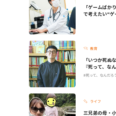
「ゲームばか
で考えたい“ゲ
教育
「いつか死ぬ
『死って、な
死って、なんだろ
ライフ
三兄弟の母・