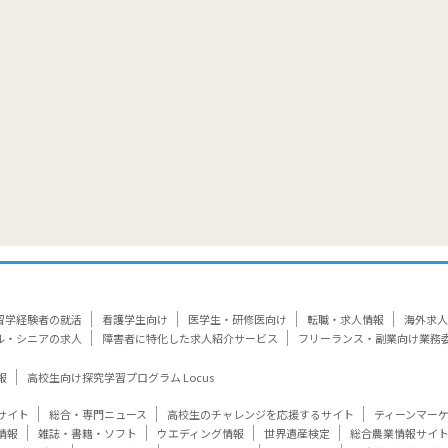
留学経験者の就活
看護学生向け
医学生・研修医向け
転職・求人情報
海外求人
ル・シニアの求人
障害者に特化した求人紹介サービス
フリーランス・副業向け業務
報
高校生向け探究学習プログラム Locus
サイト
総合・専門ニュース
高校生のチャレンジを応援するサイト
ティーンマー
情報
雑誌・書籍・ソフト
ウエディング情報
世界遺産検定
総合農業情報サイ