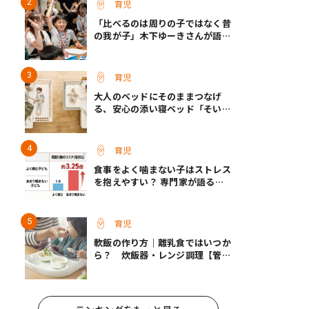
育児
「比べるのは周りの子ではなく昔
の我が子」木下ゆーきさんが語っ
た、成長ホルモン治療中のわが子
との向き合い方
育児
大人のベッドにそのままつなげ
る、安心の添い寝ベッド「そいね
ーるADプラス」登場
育児
食事をよく噛まない子はストレス
を抱えやすい？ 専門家が語る、
朝食が子どもに与える意外な影響
育児
軟飯の作り方｜離乳食ではいつか
ら？ 炊飯器・レンジ調理【管理
栄養士監修】