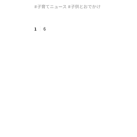
#子育てニュース
#子供とおでかけ
#ワンオペ育児
#コミックエッセイ
1
6
#渡邊大地の令和的ワーパパ道
#ベ