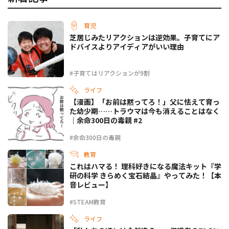
育児
芝居じみたリアクションは逆効果。子育てにア
ドバイスよりアイディアがいい理由
#子育てはリアクションが9割
ライフ
【漫画】「お前は黙ってろ！」父に怯えて育っ
た幼少期……トラウマは今も消えることはなく
｜余命300日の毒親 #2
#余命300日の毒親
教育
これはハマる！ 理科好きになる魔法キット『学
研の科学 きらめく宝石結晶』やってみた！【本
音レビュー】
#STEAM教育
ライフ