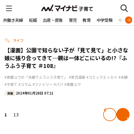
共働き夫婦
妊娠
出産・産後
育児
教育
中学受験
中学生
ライフ
【漫画】公園で知らない子が「見て見て」と小さな
娘に張り合ってきて…親は一体どこにいるの!?『ふ
うふう子育て ＃108』
#青鹿ユウの「夫婦でふうふう子育て」
#育児漫画
#コミックエッセイ
#夫婦
#子育て
#コラム
#ファミリー
#パパ
#青鹿ユウ
2024年01月28日 07:21
掲載
1
13