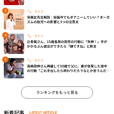
ライフ
宋美玄先生解説｜妊娠中でもオナニーしていい？オーガ
ズムの胎児への影響と3つの注意点
ライフ
辻希美さん、15歳長男の突然の行動に「失神！」手が
かかるぶん彼女ができたら「嫌ですね」と断言
ライフ
高嶋政伸さん再婚して50歳で父に。妻が告発した夜中
の行動「これ手出したら終わりだろうなとか思うんだけ
ども……」
ランキングをもっと見る
新着記事
LATEST ARTICLE