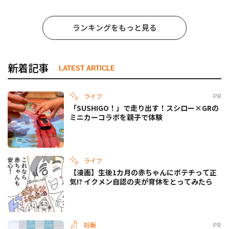
ランキングをもっと見る
新着記事
LATEST ARTICLE
ライフ
PR
「SUSHIGO！」で走り出す！スシロー×GRの
ミニカーコラボを親子で体験
ライフ
【漫画】生後1カ月の赤ちゃんにポテチって正
気!? イクメン自認の夫が育休をとってみたら
妊娠
PR