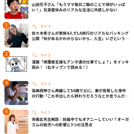
山田花子さん「もうママ毎日ご飯のことで頭がいっぱ
い！」兄弟夏休みのリアルな生活に共感しかない
ライフ
佐々木希さんが家族4人でLA旅行のリアルなパッキング
公開「何があるかわからないから、人生」いざというと
きの備えも
ライフ
漫画「保護者支援もアンタ達の仕事でしょ？」をイッキ
読み！（右タップ＞で読める！）
ライフ
高嶋政伸さん再婚して50歳で父に。妻が告発した夜中
の行動「これ手出したら終わりだろうなとか思うんだけ
ども……」
ライフ
宋美玄先生解説｜妊娠中でもオナニーしていい？オーガ
ズムの胎児への影響と3つの注意点