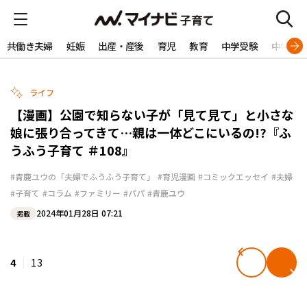
共働き夫婦
妊娠
出産・産後
育児
教育
中学受験
中学生
ライフ
【漫画】公園で知らない子が「見て見て」と小さな
娘に張り合ってきて…親は一体どこにいるの!?『ふ
うふう子育て ＃108』
#青鹿ユウの「夫婦でふうふう子育て」
#育児漫画
#コミックエッセイ
#夫婦
#子育て
#コラム
#ファミリー
#パパ
#青鹿ユウ
2024年01月28日 07:21
掲載
4
13