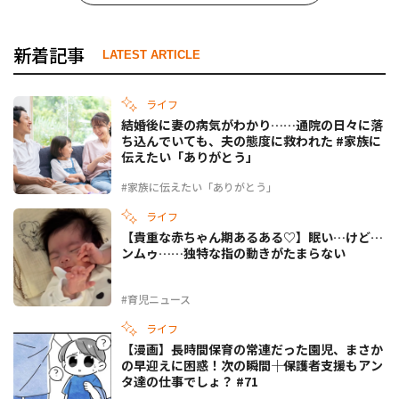
新着記事
LATEST ARTICLE
ライフ
結婚後に妻の病気がわかり……通院の日々に落
ち込んでいても、夫の態度に救われた #家族に
伝えたい「ありがとう」
#家族に伝えたい「ありがとう」
ライフ
【貴重な赤ちゃん期あるある♡】眠い…けど…
ンムゥ……独特な指の動きがたまらない
#育児ニュース
ライフ
【漫画】長時間保育の常連だった園児、まさか
の早迎えに困惑！次の瞬間――｜保護者支援もアン
タ達の仕事でしょ？ #71