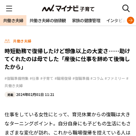
共働き夫婦
共働き夫婦の価値観
家族の健康管理
インタビュー
共働き夫婦
時短勤務で復帰したけど想像以上の大変さ……助け
てくれたのは母でした「産後に仕事を辞めて後悔し
たから」
#復職準備特集
#仕事
#子育て
#職場復帰
#復職準備
#コラム
#ファミリー
#
共働き夫婦
2024年02月01日 11:21
掲載
仕事をしている女性にとって、育児休業からの復職は大き
なターニングポイント。自分自身にも子どもの生活にもさ
まざまな変化が訪れ、これから職場復帰を控えている人は