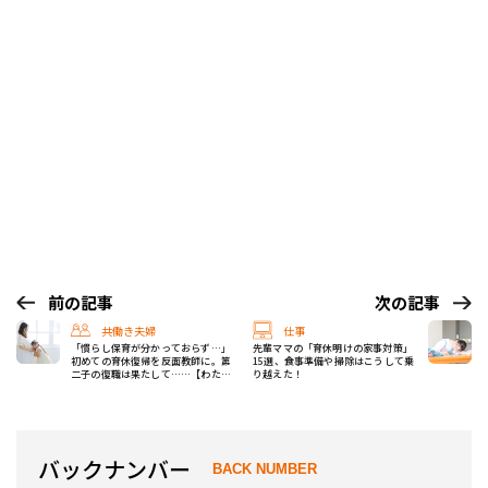
前の記事
次の記事
共働き夫婦
仕事
「慣らし保育が分かっておらず…」
先輩ママの「育休明けの家事対策」
初めての育休復帰を反面教師に。第
15選、食事準備や掃除はこうして乗
二子の復職は果たして……【わたし
り越えた！
の復職レポート】
バックナンバー
BACK NUMBER