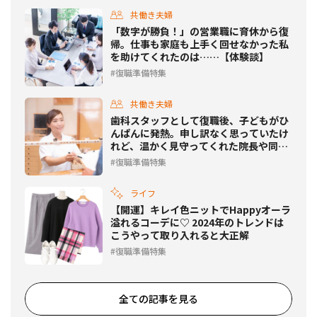
共働き夫婦
「数字が勝負！」の営業職に育休から復
帰。仕事も家庭も上手く回せなかった私
を助けてくれたのは……【体験談】
復職準備特集
共働き夫婦
歯科スタッフとして復職後、子どもがひ
んぱんに発熱。申し訳なく思っていたけ
れど、温かく見守ってくれた院長や同僚
に感謝！【体験談】
復職準備特集
ライフ
【開運】キレイ色ニットでHappyオーラ
溢れるコーデに♡ 2024年のトレンドは
こうやって取り入れると大正解
復職準備特集
全ての記事を見る