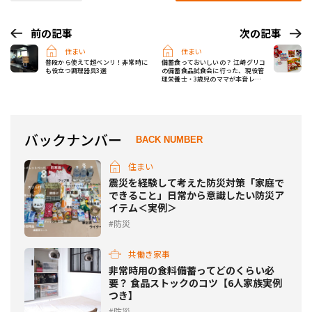
前の記事
次の記事
住まい
住まい
普段から使えて超ベンリ！非常時に
備蓄食っておいしいの？ 江崎グリコ
も役立つ調理器具3選
の備蓄食品試食会に行った、現役管
理栄養士・3歳児のママが本音レポ
ート
バックナンバー
BACK NUMBER
住まい
震災を経験して考えた防災対策「家庭で
できること」日常から意識したい防災ア
イテム＜実例＞
防災
共働き家事
非常時用の食料備蓄ってどのくらい必
要？ 食品ストックのコツ【6人家族実例
つき】
防災