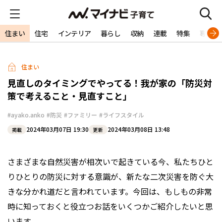
住まい
住宅
インテリア
暮らし
収納
連載
特集
専門家
住まい
見直しのタイミングでやってる！我が家の「防災対
策で考えること・見直すこと」
#ayako.anko
#防災
#ファミリー
#ライフスタイル
2024年03月07日 19:30
2024年03月08日 13:48
掲載
更新
さまざまな自然災害が相次いで起きている今、私たちひと
りひとりの防災に対する意識が、新たな二次災害を防ぐ大
きな分かれ道だと言われています。今回は、もしもの非常
時に知っておくと役立つお話をいくつかご紹介したいと思
います。