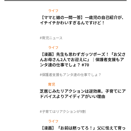
ライフ
【ママと娘の一問一答】一歳児の自己紹介が、
イチイチかわいすぎるんですけど！
#育児ニュース
ライフ
【漫画】先生も思わずガッツポーズ！「お父さ
んお母さん2人でお迎えに」｜保護者支援もア
ンタ達の仕事でしょ？ #70
#保護者支援もアンタ達の仕事でしょ？
育児
芝居じみたリアクションは逆効果。子育てにア
ドバイスよりアイディアがいい理由
#子育てはリアクションが9割
ライフ
【漫画】「お前は黙ってろ！」父に怯えて育っ