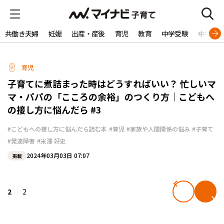
共働き夫婦
妊娠
出産・産後
育児
教育
中学受験
中学生
育児
子育てに煮詰まった時はどうすればいい？ 忙しいマ
マ・パパの「こころの余裕」のつくり方｜こどもへ
の接し方に悩んだら #3
#こどもへの接し方に悩んだら読む本
#育児
#家族や人間関係の悩み
#子育て
#発達障害
#米澤 好史
2024年03月03日 07:07
掲載
2
2