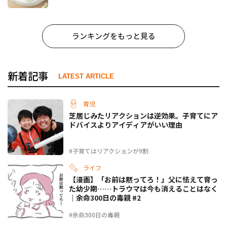
ランキングをもっと見る
新着記事
LATEST ARTICLE
育児
芝居じみたリアクションは逆効果。子育てにア
ドバイスよりアイディアがいい理由
#子育てはリアクションが9割
ライフ
【漫画】「お前は黙ってろ！」父に怯えて育っ
た幼少期……トラウマは今も消えることはなく
｜余命300日の毒親 #2
#余命300日の毒親