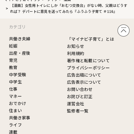
【漫画】女性用トイレにしか「おむつ交換台」がない時、父親はどうす
れば？ デパートに意見を送ってみたら『ふうふう子育て ＃116』
カテゴリ
共働き夫婦
「マイナビ子育て」とは
妊娠
お知らせ
出産・産後
利用規約
育児
著作権と転載について
教育
プライバシーポリシー
中学受験
広告出稿について
中学生
広告表示について
仕事
お問い合わせ
マネー
お詫びと訂正
おでかけ
運営会社
住まい
監修者一覧
共働き家事
ライフ
連載