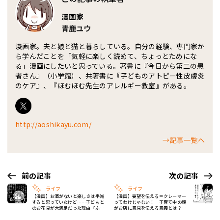
漫画家
青鹿ユウ
漫画家。夫と娘と猫と暮らしている。自分の経験、専門家か
ら学んだことを「気軽に楽しく読めて、ちょっとためにな
る」漫画にしたいと思っている。著書に『今日から第二の患
者さん』（小学館）、共著書に『子どものアトピー性皮膚炎
のケア』、『ほむほむ先生のアレルギー教室』がある。
http://aoshikayu.com/
→記事一覧へ
前の記事
次の記事
ライフ
ライフ
【漫画】お酒がないと楽しさは半減
【漫画】要望を伝える＝クレーマー
すると思っていたけど……子どもと
ってわけじゃない！ 子育て中の親
のお花見が大満足だった理由『ふう
がお店に意見を伝える意義とは？
ふう子育て ＃115』
『ふうふう子育て ＃117』