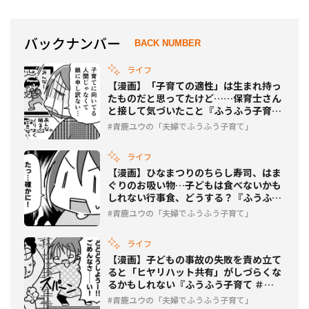
バックナンバー
BACK NUMBER
ライフ
【漫画】「子育ての適性」は生まれ持っ
たものだと思ってたけど……保育士さん
と接して気づいたこと『ふうふう子育て
＃114』
青鹿ユウの「夫婦でふうふう子育て」
ライフ
【漫画】ひなまつりのちらし寿司、はま
ぐりのお吸い物…子どもは食べないかも
しれない行事食、どうする？『ふうふう
子育て ＃113』
青鹿ユウの「夫婦でふうふう子育て」
ライフ
【漫画】子どもの事故の失敗を責め立て
ると「ヒヤリハット共有」がしづらくな
るかもしれない『ふうふう子育て ＃
112』
青鹿ユウの「夫婦でふうふう子育て」