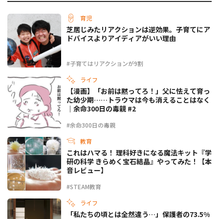
育児
芝居じみたリアクションは逆効果。子育てにア
ドバイスよりアイディアがいい理由
#子育てはリアクションが9割
ライフ
【漫画】「お前は黙ってろ！」父に怯えて育っ
た幼少期……トラウマは今も消えることはなく
｜余命300日の毒親 #2
#余命300日の毒親
教育
これはハマる！ 理科好きになる魔法キット『学
研の科学 きらめく宝石結晶』やってみた！【本
音レビュー】
#STEAM教育
ライフ
「私たちの頃とは全然違う…」保護者の73.5%