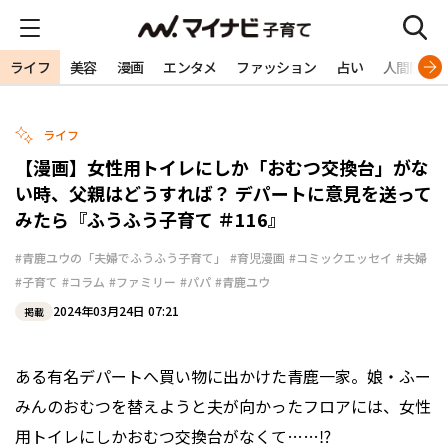
ライフ
美容
漫画
エンタメ
ファッション
占い
人間関係
ライフ
【漫画】女性用トイレにしか「おむつ交換台」がな
い時、父親はどうすれば？ デパートに意見を送って
みたら『ふうふう子育て ＃116』
#青鹿ユウの「夫婦でふうふう子育て」
#育児漫画
#コミックエッセイ
#夫婦
#子育て
#コラム
#ファミリー
#パパ
#青鹿ユウ
2024年03月24日 07:21
掲載
ある有名デパートへ買い物に出かけた青鹿一家。娘・ふー
みんのおむつを替えようと夫が向かったフロアには、女性
用トイレにしかおむつ交換台がなくて……⁉︎