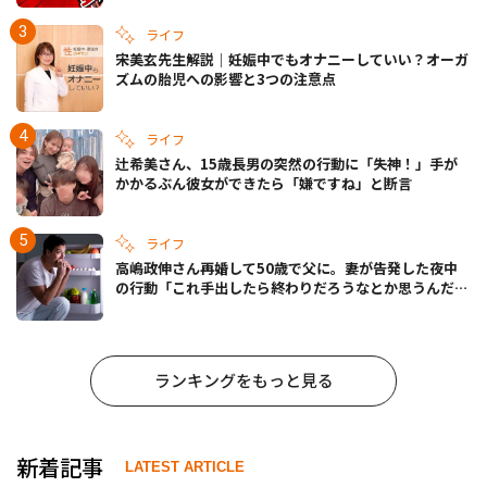
ライフ
宋美玄先生解説｜妊娠中でもオナニーしていい？オーガ
ズムの胎児への影響と3つの注意点
ライフ
辻希美さん、15歳長男の突然の行動に「失神！」手が
かかるぶん彼女ができたら「嫌ですね」と断言
ライフ
高嶋政伸さん再婚して50歳で父に。妻が告発した夜中
の行動「これ手出したら終わりだろうなとか思うんだけ
ども……」
ランキングをもっと見る
新着記事
LATEST ARTICLE