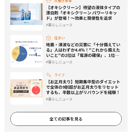
共働き家事
【オキシクリーン】待望の液体タイプの
漂白剤「オキシクリーン パワーリキッ
ド」が登場！〜効果と簡便性を追求
暮らしニュース
住まい
地震・津波などの災害に「十分備えてい
る」人はわずか4.4％！"これから備えた
いこと"の2位は「電源の確保」、1位
は？
暮らしニュース
ライフ
【お正月太り】短期集中型のダイエット
で全体の9割超がお正月太りをリセット
するも、半数以上がリバウンドを経験！
暮らしニュース
全ての記事を見る