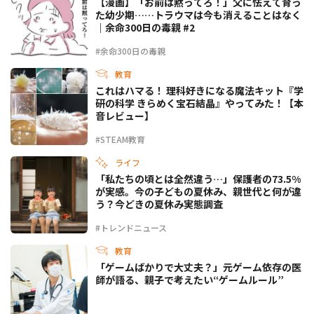
【漫画】「お前は黙ってろ！」父に怯えて育っ
た幼少期……トラウマは今も消えることはなく
｜余命300日の毒親 #2
#余命300日の毒親
教育
これはハマる！ 理科好きになる魔法キット『学
研の科学 きらめく宝石結晶』やってみた！【本
音レビュー】
#STEAM教育
ライフ
「私たちの頃とは全然違う…」保護者の73.5%
が実感。今の子どもの夏休み、親世代と何が違
う？今どきの夏休み実態調査
#トレンドニュース
教育
「ゲームばかりで大丈夫？」元ゲーム依存の医
師が語る、親子で考えたい“ゲームルール”