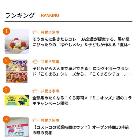
ランキング
RANKING
共働き家事
そうめんに飽きたらコレ！ JA全農が提案する、暑い夏
にぴったりの「冷やしメシ」＆子どもが作れる「夏休み
お留守番ランチ」各3選
共働き家事
子どもから大人まで満足できる！ ロングセラーブラン
ド「こくまろ」シリーズから、「こくまろシチュー」＜
クリーム＞＜ビーフ＞が新発売
共働き家事
全部集めたくなる！くら寿司×「ミニオンズ」初のコラ
ボキャンペーン開催！
共働き家事
【コストコの営業時間はウソ？】オープン時間10時前
の噂の真相