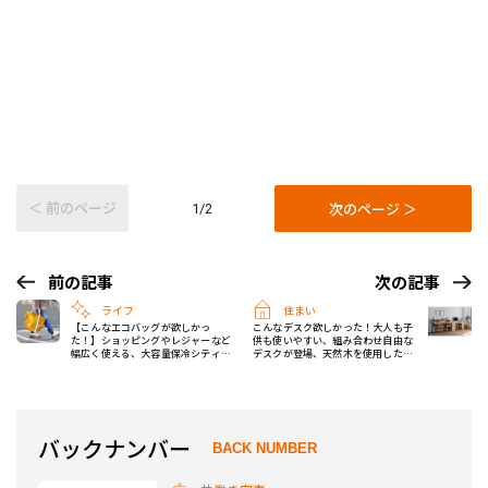
＜ 前のページ
次のページ ＞
1/2
前の記事
次の記事
ライフ
住まい
【こんなエコバッグが欲しかっ
こんなデスク欲しかった！大人も子
た！】ショッピングやレジャーなど
供も使いやすい、組み合わせ自由な
幅広く使える、大容量保冷シティト
デスクが登場、天然木を使用した高
ートが誕生！
級感ある作り
バックナンバー
BACK NUMBER