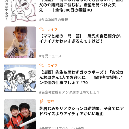
父の介護問題に悩む私。希望を見つけた矢
先……｜余命300日の毒親 #3
#余命300日の毒親
ライフ
【ママと娘の一問一答】一歳児の自己紹介が、
イチイチかわいすぎるんですけど！
#育児ニュース
ライフ
【漫画】先生も思わずガッツポーズ！「お父さ
んお母さん2人でお迎えに」｜保護者支援もア
ンタ達の仕事でしょ？ #70
#保護者支援もアンタ達の仕事でしょ？
育児
芝居じみたリアクションは逆効果。子育てにア
ドバイスよりアイディアがいい理由
#子育てはリアクションが9割