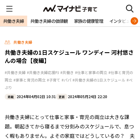
共働き夫婦
共働き夫婦の価値観
家族の健康管理
インタビュー
共働き夫婦
共働き夫婦の1日スケジュール ワンディー 河村悠さ
んの場合【夜編】
#共働き夫婦
#共働き夫婦応援PJ
#共働き
#仕事と家事の両立
#仕事と育児の
両立
#家事と育児の両立
#子育て
#パパ
#共働き夫婦の1日スケジュール
#ぺ
ぷり
2024年04月02日 10:31
2024年05月24日 22:20
掲載
更新
共働き夫婦にとって仕事と家事・育児の両立は大きな課
題。朝起きてから寝るまで分刻みのスケジュールで、息つ
く暇もありません。よその家庭ではどうしているの？ 夫