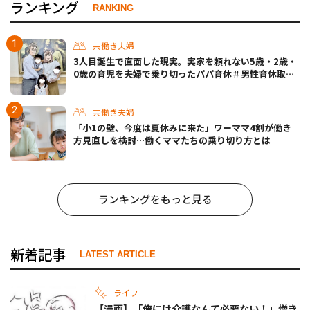
ランキング
RANKING
共働き夫婦
3人目誕生で直面した現実。実家を頼れない5歳・2歳・
0歳の育児を夫婦で乗り切ったパパ育休＃男性育休取っ
たらどうなった？
共働き夫婦
「小1の壁、今度は夏休みに来た」ワーママ4割が働き
方見直しを検討…働くママたちの乗り切り方とは
ランキングをもっと見る
新着記事
LATEST ARTICLE
ライフ
【漫画】「俺には介護なんて必要ない！」憎き