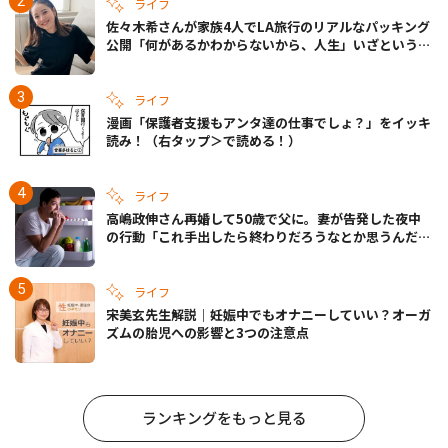
ライフ
佐々木希さんが家族4人でLA旅行のリアルなパッキング
公開「何があるかわからないから、人生」いざというと
きの備えも
ライフ
漫画「保護者支援もアンタ達の仕事でしょ？」をイッキ
読み！（右タップ＞で読める！）
ライフ
高嶋政伸さん再婚して50歳で父に。妻が告発した夜中
の行動「これ手出したら終わりだろうなとか思うんだけ
ども……」
ライフ
宋美玄先生解説｜妊娠中でもオナニーしていい？オーガ
ズムの胎児への影響と3つの注意点
ランキングをもっと見る