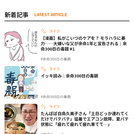
新着記事
LATEST ARTICLE
ライフ
【漫画】私がこいつのケアを？ モラハラに暴
力……大嫌いな父が余命1年と宣告される｜余
命300日の毒親 #1
#余命300日の毒親
ライフ
イッキ読み｜余命300日の毒親
#余命300日の毒親
ライフ
たんぽぽ白鳥久美子さん「土日どっか連れてく
だけでバテバテ」猛暑でエアコン故障、夏バテ
状態に「疲れて疲れて疲れ果てて…」