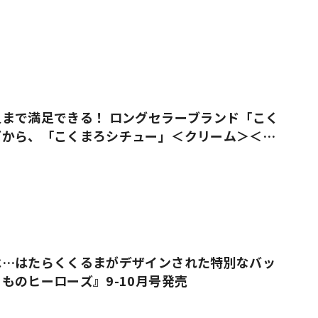
まで満足できる！ ロングセラーブランド「こく
ズから、「こくまろシチュー」＜クリーム＞＜ビ
売
は…はたらくくるまがデザインされた特別なバッ
ものヒーローズ』9-10月号発売