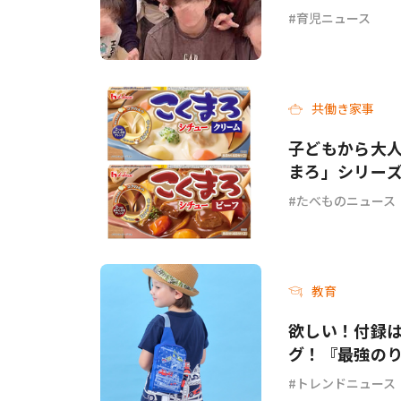
育児ニュース
共働き家事
子どもから大人
まろ」シリー
ーフ＞が新発
たべものニュース
教育
欲しい！付録
グ！『最強のり
トレンドニュース