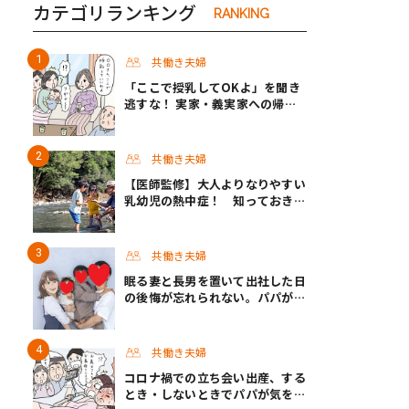
カテゴリランキング
RANKING
共働き夫婦
「ここで授乳してOKよ」を聞き
逃すな！ 実家・義実家への帰省
でパパが気をつけたいこと #渡邊
大地の令和的ワーパパ道 Vol.20
共働き夫婦
【医師監修】大人よりなりやすい
乳幼児の熱中症！ 知っておきた
い症状と対策
共働き夫婦
眠る妻と長男を置いて出社した日
の後悔が忘れられない。パパが挑
んだ半年間の育休生活 #男性育休
取ったらどうなった？
共働き夫婦
コロナ禍での立ち会い出産、する
とき・しないときでパパが気をつ