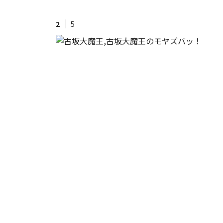
2
5
#ワンオペ育児
#コミックエッセイ
#渡邊大地の令和的ワーパパ道
#ベ