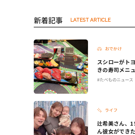
新着記事
LATEST ARTICLE
おでかけ
スシローがトヨタ
きの寿司メニ
たべものニュース
ライフ
辻希美さん、1
ん彼女ができ