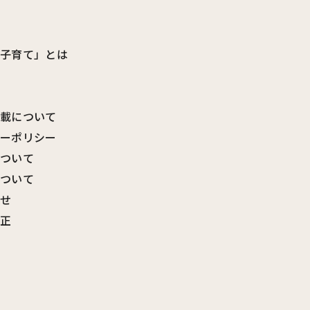
ビ子育て」とは
転載について
シーポリシー
について
について
わせ
訂正
覧