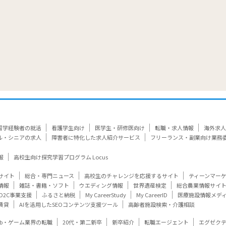
留学経験者の就活
看護学生向け
医学生・研修医向け
転職・求人情報
海外求人
ル・シニアの求人
障害者に特化した求人紹介サービス
フリーランス・副業向け業務
報
高校生向け探究学習プログラム Locus
サイト
総合・専門ニュース
高校生のチャレンジを応援するサイト
ティーンマー
情報
雑誌・書籍・ソフト
ウエディング情報
世界遺産検定
総合農業情報サイ
D2C事業支援
ふるさと納税
My CareerStudy
My CareerID
医療施設情報メデ
賃貸
AIを活用したSEOコンテンツ支援ツール
高齢者施設検索・介護相談
eb・ゲーム業界の転職
20代・第二新卒
新卒紹介
転職エージェント
エグゼク