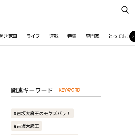
働き家事
ライフ
連載
特集
専門家
とっておき
関連キーワード
KEYWORD
#古坂大魔王のモヤズバッ！
#古坂大魔王