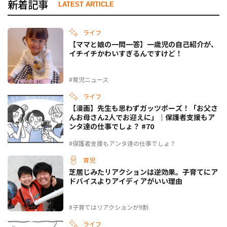
新着記事
LATEST ARTICLE
ライフ
【ママと娘の一問一答】一歳児の自己紹介が、
イチイチかわいすぎるんですけど！
#育児ニュース
ライフ
【漫画】先生も思わずガッツポーズ！「お父さ
んお母さん2人でお迎えに」｜保護者支援もア
ンタ達の仕事でしょ？ #70
#保護者支援もアンタ達の仕事でしょ？
育児
芝居じみたリアクションは逆効果。子育てにア
ドバイスよりアイディアがいい理由
#子育てはリアクションが9割
ライフ