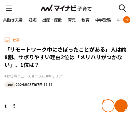
共働き夫婦
妊娠
出産・産後
育児
教育
中学受験
中学生
仕事
「リモートワーク中にさぼったことがある」人は約
8割、サボりやすい理由2位は「メリハリがつかな
い」、1位は？
#お仕事ニュース
#コラム
#キャリア
2024年03月07日 11:11
掲載
1
5