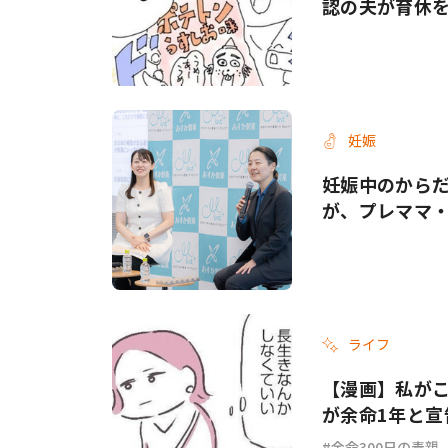
認の夫が育休
妊娠
妊娠中のから
が、プレママ
ライフ
【漫画】私がこ
が余命1年と宣
余命300日の毒親