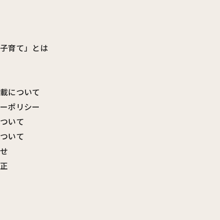
ビ子育て」とは
転載について
シーポリシー
について
について
わせ
訂正
覧