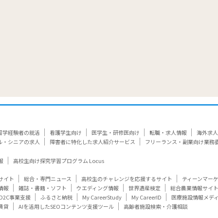
留学経験者の就活
看護学生向け
医学生・研修医向け
転職・求人情報
海外求人
ル・シニアの求人
障害者に特化した求人紹介サービス
フリーランス・副業向け業務
報
高校生向け探究学習プログラム Locus
サイト
総合・専門ニュース
高校生のチャレンジを応援するサイト
ティーンマー
情報
雑誌・書籍・ソフト
ウエディング情報
世界遺産検定
総合農業情報サイ
D2C事業支援
ふるさと納税
My CareerStudy
My CareerID
医療施設情報メデ
賃貸
AIを活用したSEOコンテンツ支援ツール
高齢者施設検索・介護相談