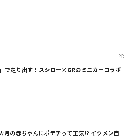
PR
O！」で走り出す！スシロー×GRのミニカーコラボ
カ月の赤ちゃんにポテチって正気!? イクメン自