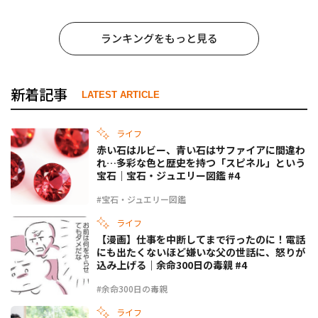
ランキングをもっと見る
新着記事
LATEST ARTICLE
ライフ
赤い石はルビー、青い石はサファイアに間違わ
れ…多彩な色と歴史を持つ「スピネル」という
宝石｜宝石・ジュエリー図鑑 #4
#宝石・ジュエリー図鑑
ライフ
【漫画】仕事を中断してまで行ったのに！電話
にも出たくないほど嫌いな父の世話に、怒りが
込み上げる｜余命300日の毒親 #4
#余命300日の毒親
ライフ