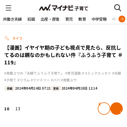
共働き夫婦
妊娠
出産・産後
育児
教育
中学受験
中学生
ライフ
【漫画】イヤイヤ期の子ども視点で見たら、反抗し
てるのは親なのかもしれない件『ふうふう子育て ＃
119』
#青鹿ユウの「夫婦でふうふう子育て」
#育児漫画
#コミックエッセイ
#夫婦
#子育て
#コラム
#ファミリー
#パパ
#青鹿ユウ
2024年04月14日 07:21
2024年04月18日 12:14
掲載
更新
10
13