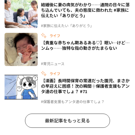
結婚後に妻の病気がわかり……通院の日々に落
ち込んでいても、夫の態度に救われた #家族に
伝えたい「ありがとう」
#家族に伝えたい「ありがとう」
ライフ
【貴重な赤ちゃん期あるある♡】眠い…けど…
ンムゥ……独特な指の動きがたまらない
#育児ニュース
ライフ
【漫画】長時間保育の常連だった園児、まさか
の早迎えに困惑！次の瞬間――｜保護者支援もアン
タ達の仕事でしょ？ #71
#保護者支援もアンタ達の仕事でしょ？
最新記事をもっと見る