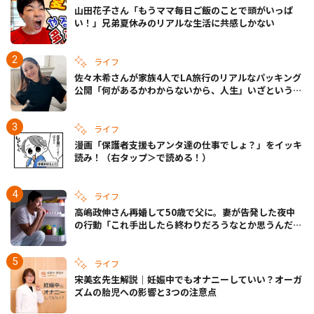
山田花子さん「もうママ毎日ご飯のことで頭がいっぱ
い！」兄弟夏休みのリアルな生活に共感しかない
ライフ
佐々木希さんが家族4人でLA旅行のリアルなパッキング
公開「何があるかわからないから、人生」いざというと
きの備えも
ライフ
漫画「保護者支援もアンタ達の仕事でしょ？」をイッキ
読み！（右タップ＞で読める！）
ライフ
高嶋政伸さん再婚して50歳で父に。妻が告発した夜中
の行動「これ手出したら終わりだろうなとか思うんだけ
ども……」
ライフ
宋美玄先生解説｜妊娠中でもオナニーしていい？オーガ
ズムの胎児への影響と3つの注意点