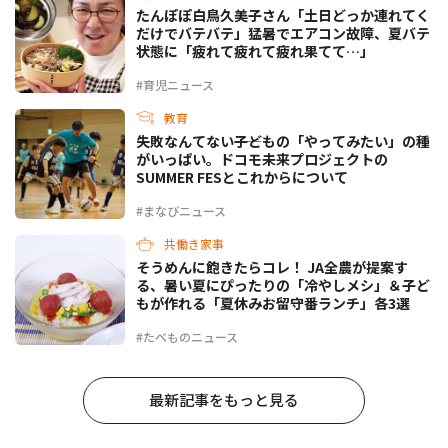
たんぽぽ白鳥久美子さん「土日どっか連れてく
だけでバテバテ」猛暑でエアコン故障、夏バテ
状態に「疲れて疲れて疲れ果てて…」
#育児ニュース
教育
失敗なんてない――子どもの「やってみたい」の種
がいっぱい。ドコモ未来プロジェクトの
SUMMER FESとこれからについて
#まなびニュース
共働き家事
そうめんに飽きたらコレ！ JA全農が提案す
る、暑い夏にぴったりの「冷やしメシ」＆子ど
もが作れる「夏休みお留守番ランチ」各3選
#たべものニュース
最新記事をもっと見る