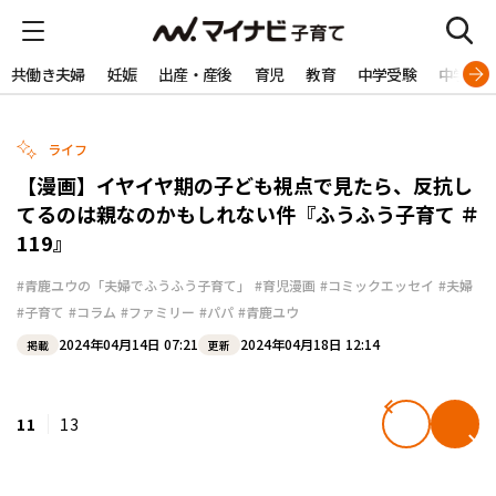
共働き夫婦
妊娠
出産・産後
育児
教育
中学受験
中学生
ライフ
【漫画】イヤイヤ期の子ども視点で見たら、反抗し
てるのは親なのかもしれない件『ふうふう子育て ＃
119』
#青鹿ユウの「夫婦でふうふう子育て」
#育児漫画
#コミックエッセイ
#夫婦
#子育て
#コラム
#ファミリー
#パパ
#青鹿ユウ
2024年04月14日 07:21
2024年04月18日 12:14
掲載
更新
11
13