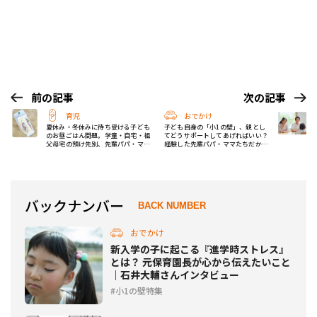
前の記事
次の記事
育児
おでかけ
夏休み・冬休みに待ち受ける子ども
子ども自身の「小1の壁」、親とし
のお昼ごはん問題。学童・自宅・祖
てどうサポートしてあげればいい？
父母宅の預け先別、先輩パパ・ママ
経験した先輩パパ・ママたちだから
たちはどうしてた？
こそ言えるアドバイス15選
バックナンバー
BACK NUMBER
おでかけ
新入学の子に起こる『進学時ストレス』
とは？ 元保育園長が心から伝えたいこと
｜石井大輔さんインタビュー
小1の壁特集