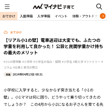
おでかけ
入園準備
入学準備
イベント
体験・アウトドア
旅
おでかけ
【リアル小1の壁】電車送迎は大変でも、ふたつの
学童を利用して良かった！ 公設と民間学童かけ持ち
の最大のメリット
#小1の壁特集
#小学校
#小学生の悩み・疑問
#小学生
#新入学
#ファミリー
#
コラム
#仕事と育児の両立
2024年04月13日 08:31
掲載
小学校に入学すると、少なからず突き当たる「小1の
壁」。小1ママは何に困り、どうやって乗り切ってきたの
でしょうか？ この4月から小2になるお子さんを育てる先