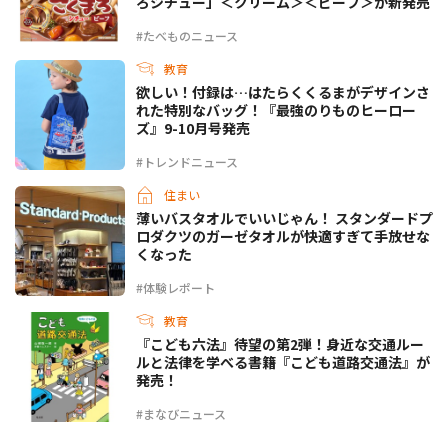
ろシチュー」＜クリーム＞＜ビーフ＞が新発売
#たべものニュース
教育
欲しい！付録は…はたらくくるまがデザインさ
れた特別なバッグ！『最強のりものヒーロー
ズ』9-10月号発売
#トレンドニュース
住まい
薄いバスタオルでいいじゃん！ スタンダードプ
ロダクツのガーゼタオルが快適すぎて手放せな
くなった
#体験レポート
教育
『こども六法』待望の第2弾！身近な交通ルー
ルと法律を学べる書籍『こども道路交通法』が
発売！
#まなびニュース