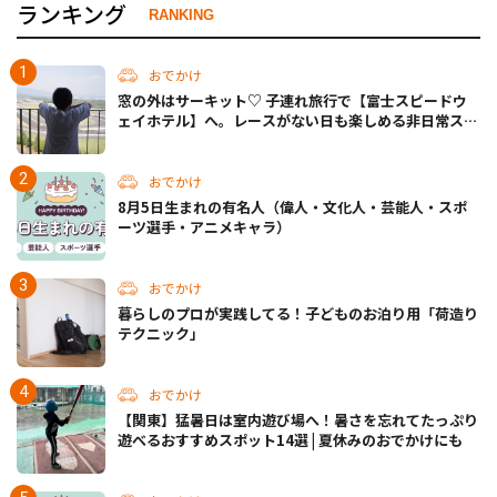
ランキング
RANKING
おでかけ
窓の外はサーキット♡ 子連れ旅行で【富士スピードウ
ェイホテル】へ。レースがない日も楽しめる非日常ステ
イ（静岡・駿東郡）
おでかけ
8月5日生まれの有名人（偉人・文化人・芸能人・スポ
ーツ選手・アニメキャラ）
おでかけ
暮らしのプロが実践してる！子どものお泊り用「荷造り
テクニック」
おでかけ
【関東】猛暑日は室内遊び場へ！暑さを忘れてたっぷり
遊べるおすすめスポット14選 | 夏休みのおでかけにも