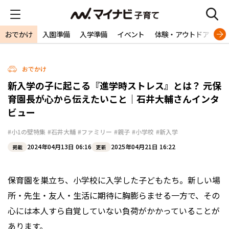
おでかけ
入園準備
入学準備
イベント
体験・アウトドア
旅
おでかけ
新入学の子に起こる『進学時ストレス』とは？ 元保
育園長が心から伝えたいこと｜石井大輔さんインタ
ビュー
#小1の壁特集
#石井大輔
#ファミリー
#親子
#小学校
#新入学
2024年04月13日 06:16
2025年04月21日 16:22
掲載
更新
保育園を巣立ち、小学校に入学した子どもたち。新しい場
所・先生・友人・生活に期待に胸膨らませる一方で、その
心には本人すら自覚していない負荷がかかっていることが
あります。