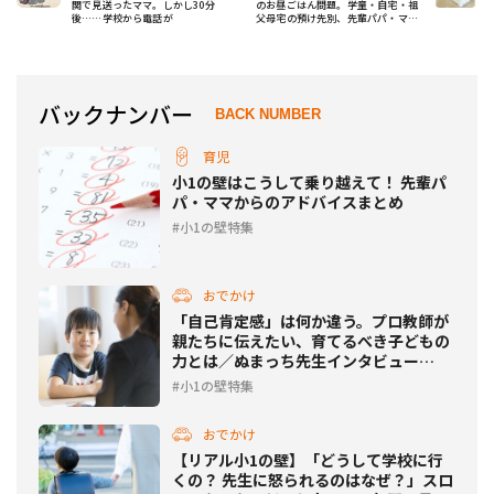
関で見送ったママ。しかし30分
のお昼ごはん問題。学童・自宅・祖
後……学校から電話が
父母宅の預け先別、先輩パパ・ママ
たちはどうしてた？
バックナンバー
BACK NUMBER
育児
小1の壁はこうして乗り越えて！ 先輩パ
パ・ママからのアドバイスまとめ
小1の壁特集
おでかけ
「自己肯定感」は何か違う。プロ教師が
親たちに伝えたい、育てるべき子どもの
力とは／ぬまっち先生インタビュー
【2】
小1の壁特集
おでかけ
【リアル小1の壁】「どうして学校に行
くの？ 先生に怒られるのはなぜ？」スロ