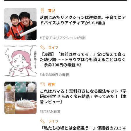
育児
芝居じみたリアクションは逆効果。子育てにア
ドバイスよりアイディアがいい理由
#子育てはリアクションが9割
ライフ
【漫画】「お前は黙ってろ！」父に怯えて育っ
た幼少期……トラウマは今も消えることはなく
｜余命300日の毒親 #2
#余命300日の毒親
教育
これはハマる！ 理科好きになる魔法キット『学
研の科学 きらめく宝石結晶』やってみた！【本
音レビュー】
#STEAM教育
ライフ
「私たちの頃とは全然違う…」保護者の73.5%