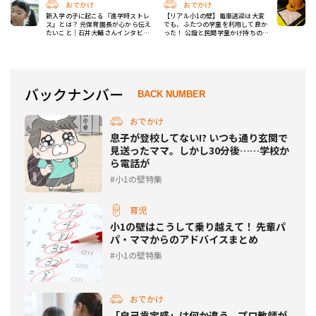
おでかけ
おでかけ
新入学の子に起こる『進学時ストレ
【リアル小1の壁】電車送迎は大変
ス』とは？ 元保育園長が心から伝え
でも、ふたつの学童を利用して良か
たいこと｜石井大輔さんインタビュ
った！ 公設と民間学童かけ持ちの最
ー
大のメリット
バックナンバー
BACK NUMBER
おでかけ
息子が登校してない!? いつも通り玄関で
見送ったママ。しかし30分後……学校か
ら電話が
小1の壁特集
育児
小1の壁はこうして乗り越えて！ 先輩パ
パ・ママからのアドバイスまとめ
小1の壁特集
おでかけ
「自己肯定感」は何か違う。プロ教師が