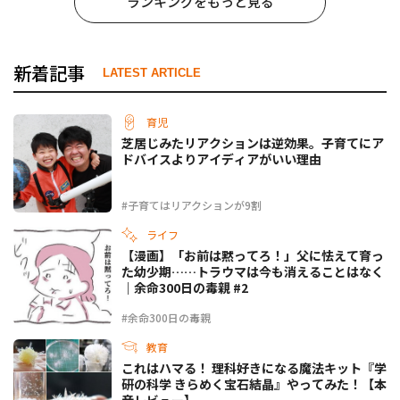
ランキングをもっと見る
新着記事
LATEST ARTICLE
育児
芝居じみたリアクションは逆効果。子育てにア
ドバイスよりアイディアがいい理由
#子育てはリアクションが9割
ライフ
【漫画】「お前は黙ってろ！」父に怯えて育っ
た幼少期……トラウマは今も消えることはなく
｜余命300日の毒親 #2
#余命300日の毒親
教育
これはハマる！ 理科好きになる魔法キット『学
研の科学 きらめく宝石結晶』やってみた！【本
音レビュー】