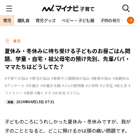
育児
離乳食
育児グッズ
ベビー・子ども服
子供の発育・発達
育児
夏休み・冬休みに待ち受ける子どものお昼ごはん問
題。学童・自宅・祖父母宅の預け先別、先輩パパ・
ママたちはどうしてた？
#子育ての悩み
#育児の悩み
#家族や人間関係の悩み
#教育の悩み
#長期休み
#アンケート
#共働き
#共働き夫婦
#小1の壁特集
#小学校
#小学生
#新入学
#
ファミリー
#家族
#働くママ
#お弁当
#コラム
2024年04月13日 07:31
掲載
子どものころにうれしかった夏休み・冬休みですが、我が
子のこととなると、どこに預けるかは頭の痛い問題です。