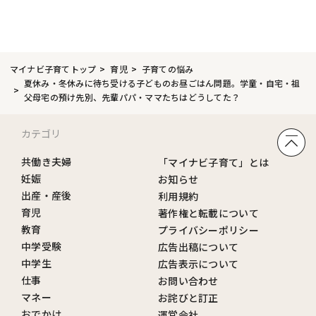
マイナビ子育てトップ
育児
子育ての悩み
夏休み・冬休みに待ち受ける子どものお昼ごはん問題。学童・自宅・祖
父母宅の預け先別、先輩パパ・ママたちはどうしてた？
カテゴリ
共働き夫婦
「マイナビ子育て」とは
妊娠
お知らせ
出産・産後
利用規約
育児
著作権と転載について
教育
プライバシーポリシー
中学受験
広告出稿について
中学生
広告表示について
仕事
お問い合わせ
マネー
お詫びと訂正
おでかけ
運営会社