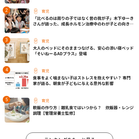
育児
「比べるのは周りの子ではなく昔の我が子」木下ゆーき
さんが語った、成長ホルモン治療中のわが子との向き合
い方
育児
大人のベッドにそのままつなげる、安心の添い寝ベッド
「そいねーるADプラス」登場
育児
食事をよく噛まない子はストレスを抱えやすい？ 専門
家が語る、朝食が子どもに与える意外な影響
育児
軟飯の作り方｜離乳食ではいつから？ 炊飯器・レンジ
調理【管理栄養士監修】