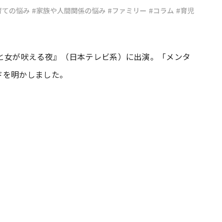
育ての悩み
#家族や人間関係の悩み
#ファミリー
#コラム
#育児
#共働き夫婦のセブンルール
#共働
田と女が吠える夜』（日本テレビ系）に出演。「メンタ
ビーニュース
#マタニティニュース
ドを明かしました。