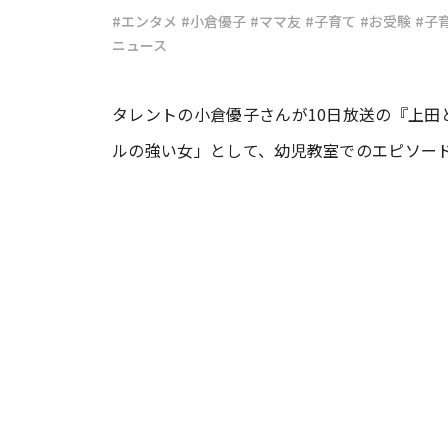
#エンタメ
#小倉優子
#ママ友
#子育て
#お受験
#子
ニュース
#ワンオペ育児
#コミックエッセイ
タレントの小倉優子さんが10日放送の『上
#渡邊大地の令和的ワーパパ道
#ベ
ルの強い女」として、幼児教室でのエピソー