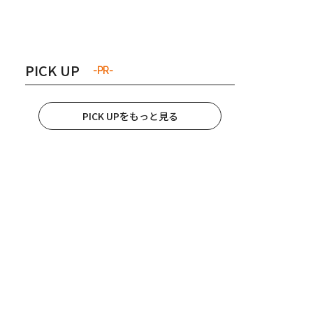
き夫婦
#産休
#育休
PICK UP
-PR-
PICK UPをもっと見る