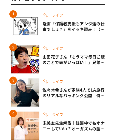
ライフ
漫画「保護者支援もアンタ達の仕
事でしょ？」をイッキ読み！（右
タップ＞で読める！）
ライフ
山田花子さん「もうママ毎日ご飯
のことで頭がいっぱい！」兄弟夏
休みのリアルな生活に共感しかな
い
ライフ
佐々木希さんが家族4人でLA旅行
のリアルなパッキング公開「何が
あるかわからないから、人生」い
ざというときの備えも
ライフ
宋美玄先生解説｜妊娠中でもオナ
ニーしていい？オーガズムの胎児
への影響と3つの注意点