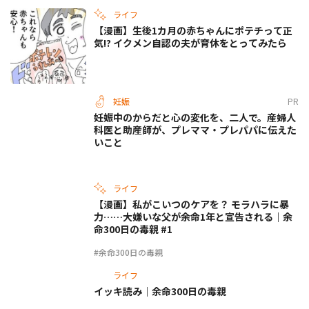
ライフ
【漫画】生後1カ月の赤ちゃんにポテチって正
気!? イクメン自認の夫が育休をとってみたら
妊娠
PR
妊娠中のからだと心の変化を、二人で。産婦人
科医と助産師が、プレママ・プレパパに伝えた
いこと
ライフ
【漫画】私がこいつのケアを？ モラハラに暴
力……大嫌いな父が余命1年と宣告される｜余
命300日の毒親 #1
#余命300日の毒親
ライフ
イッキ読み｜余命300日の毒親