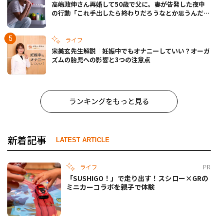
高嶋政伸さん再婚して50歳で父に。妻が告発した夜中
の行動「これ手出したら終わりだろうなとか思うんだけ
ども……」
ライフ
宋美玄先生解説｜妊娠中でもオナニーしていい？オーガ
ズムの胎児への影響と3つの注意点
ランキングをもっと見る
新着記事
LATEST ARTICLE
ライフ
PR
「SUSHIGO！」で走り出す！スシロー×GRの
ミニカーコラボを親子で体験