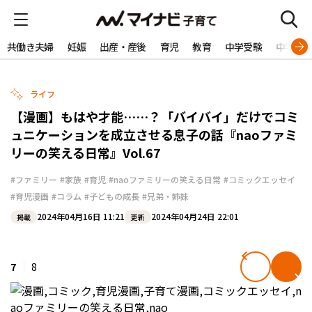
共働き夫婦
妊娠
出産・産後
育児
教育
中学受験
中学生
ライフ
【漫画】もはや才能……？「バイバイ」だけでコミ
ュニケーションを成立させる息子の話『naoファミ
リーの笑える日常』Vol.67
#ファミリー
#家族
#育児
#naoファミリーの笑える日常
#コミックエッセイ
#育児漫画
#コラム
#子どもの成長
#兄弟・姉妹
2024年04月16日 11:21
2024年04月24日 22:01
掲載
更新
7
8