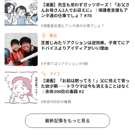
【漫画】先生も思わずガッツポーズ！「お父さ
んお母さん2人でお迎えに」｜保護者支援もア
ンタ達の仕事でしょ？ #70
#保護者支援もアンタ達の仕事でしょ？
育児
芝居じみたリアクションは逆効果。子育てにア
ドバイスよりアイディアがいい理由
#子育てはリアクションが9割
ライフ
【漫画】「お前は黙ってろ！」父に怯えて育っ
た幼少期……トラウマは今も消えることはなく
｜余命300日の毒親 #2
#余命300日の毒親
最新記事をもっと見る