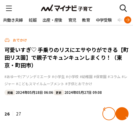
共働き夫婦
妊娠
出産・産後
育児
教育
中学受験
中学生
おでかけ
可愛いすぎ♡ 手乗りのリスにエサやりができる【町
田リス園】で親子でキュンキュンしまくり！（東
京・町田市）
#あゆーや/アソンデミエータ
#小学生
#小学校
#幼稚園
#保育園
#コラム
#レ
ジャー
#こどもスマイルムーブメント
#子供とおでかけ
2024年05月18日 06:06
2024年05月27日 09:08
掲載
更新
26
27