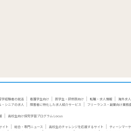
覧
留学経験者の就活
看護学生向け
医学生・研修医向け
転職・求人情報
海外求人
ル・シニアの求人
障害者に特化した求人紹介サービス
フリーランス・副業向け業務
報
高校生向け探究学習プログラム Locus
サイト
総合・専門ニュース
高校生のチャレンジを応援するサイト
ティーンマー