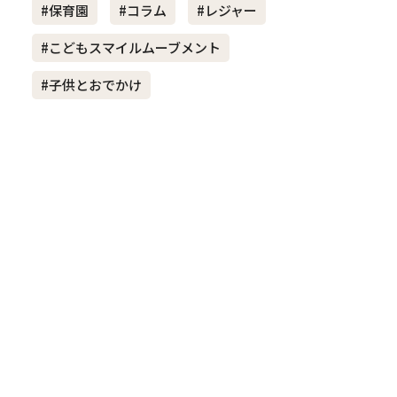
#保育園
#コラム
#レジャー
#こどもスマイルムーブメント
き夫婦
#産休
#育休
#子供とおでかけ