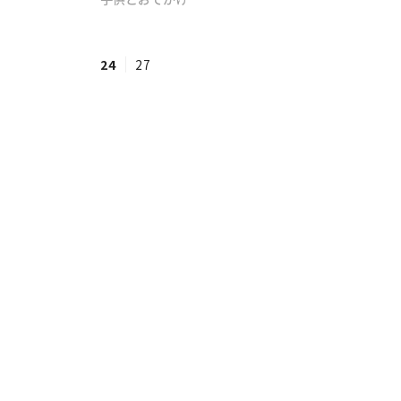
#ワンオペ育児
#コミックエッセイ
24
27
#渡邊大地の令和的ワーパパ道
#ベ