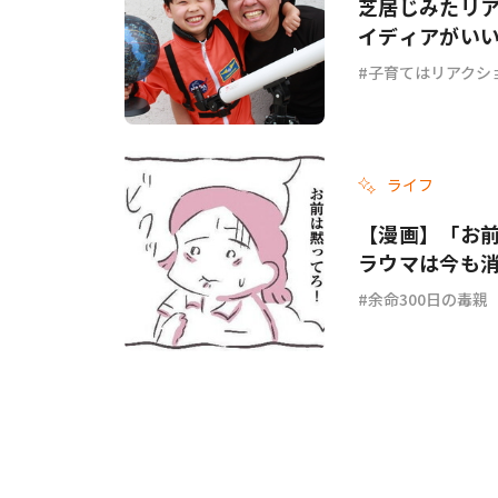
芝居じみたリ
イディアがい
子育てはリアクシ
ライフ
【漫画】「お
ラウマは今も消
余命300日の毒親