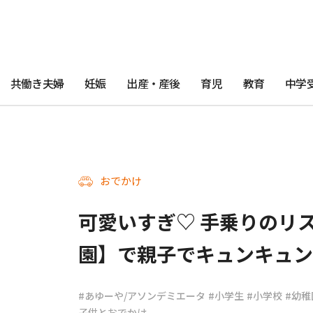
共働き夫婦
妊娠
出産・産後
育児
教育
中学
おでかけ
可愛いすぎ♡ 手乗りのリ
園】で親子でキュンキュン
#あゆーや/アソンデミエータ
#小学生
#小学校
#幼稚
子供とおでかけ