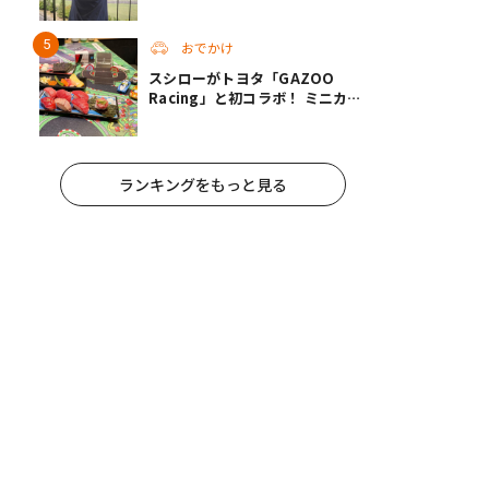
ル】へ。レースがない日も楽しめ
る非日常ステイ（静岡・駿東郡）
おでかけ
スシローがトヨタ「GAZOO
Racing」と初コラボ！ ミニカー
付きの寿司メニューなど注目のコ
ンテンツは？
ランキングをもっと見る