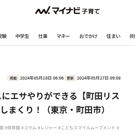
受験
中学生
仕事
マネー
おでかけ
住まい
共
2024年05月18日 06:06
2024年05月27日 09:08
掲載
更新
スにエサやりができる【町田リス
しまくり！（東京・町田市）
園
#保育園
#コラム
#レジャー
#こどもスマイルムーブメント
#