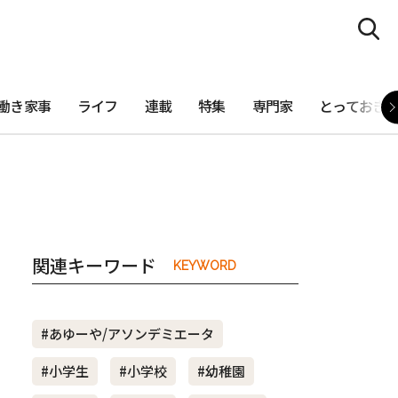
働き家事
ライフ
連載
特集
専門家
とっておき
関連キーワード
KEYWORD
#あゆーや/アソンデミエータ
#小学生
#小学校
#幼稚園