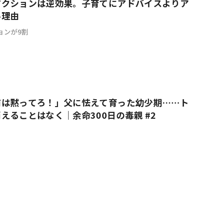
アクションは逆効果。子育てにアドバイスよりア
い理由
ョンが9割
前は黙ってろ！」父に怯えて育った幼少期……ト
えることはなく｜余命300日の毒親 #2