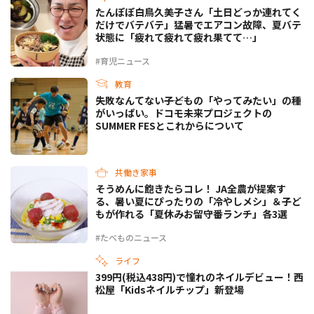
たんぽぽ白鳥久美子さん「土日どっか連れてく
だけでバテバテ」猛暑でエアコン故障、夏バテ
状態に「疲れて疲れて疲れ果てて…」
#育児ニュース
教育
失敗なんてない――子どもの「やってみたい」の種
がいっぱい。ドコモ未来プロジェクトの
SUMMER FESとこれからについて
共働き家事
そうめんに飽きたらコレ！ JA全農が提案す
る、暑い夏にぴったりの「冷やしメシ」＆子ど
もが作れる「夏休みお留守番ランチ」各3選
#たべものニュース
ライフ
399円(税込438円)で憧れのネイルデビュー！西
松屋「Kidsネイルチップ」新登場