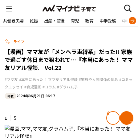
共働き夫婦
妊娠
出産・産後
育児
教育
中学受験
中学生
ライフ
【漫画】ママ友が「メンヘラ束縛系」だった!! 家族
で過ごす休日まで狙われて…『本当にあった！ ママ
友リアル怪談』 Vol.22
#ママ友
#本当にあった！ ママ友リアル怪談
#家族や人間関係の悩み
#コミッ
クエッセイ
#育児漫画
#コラム
#グラハム子
2024年06月21日 06:17
掲載
1
5