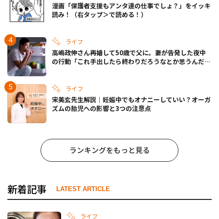
漫画「保護者支援もアンタ達の仕事でしょ？」をイッキ
読み！（右タップ＞で読める！）
ライフ
高嶋政伸さん再婚して50歳で父に。妻が告発した夜中
の行動「これ手出したら終わりだろうなとか思うんだけ
ども……」
ライフ
宋美玄先生解説｜妊娠中でもオナニーしていい？オーガ
ズムの胎児への影響と3つの注意点
ランキングをもっと見る
新着記事
LATEST ARTICLE
ライフ