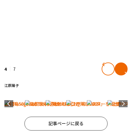
4
7
江原陽子
記事ページに戻る