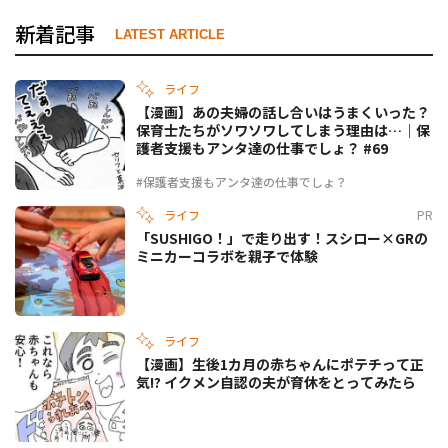
新着記事
LATEST ARTICLE
ライフ
【漫画】あの夫婦の話し合いはうまくいった？
保育士たちがソワソワしてしまう理由は…｜保
護者支援もアンタ達の仕事でしょ？ #69
#保護者支援もアンタ達の仕事でしょ？
ライフ
PR
「SUSHIGO！」で走り出す！スシロー×GRの
ミニカーコラボを親子で体験
ライフ
【漫画】生後1カ月の赤ちゃんにポテチって正
気!? イクメン自認の夫が育休をとってみたら