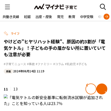
共働き夫婦
妊娠
出産・産後
育児
教育
中学受験
中学生
ライフ
やけどの"ヒヤリハット経験"、原因の約3割が「電
気ケトル」！子どもの手の届かない所に置いていて
も注意が必要
#子育てニュース
#事故
#ファミリー
#コラム
#乳幼児
#子ども
2024年06月14日 11:19
掲載
11
13