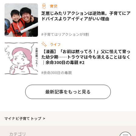
育児
芝居じみたリアクションは逆効果。子育てにア
ドバイスよりアイディアがいい理由
#子育てはリアクションが9割
ライフ
【漫画】「お前は黙ってろ！」父に怯えて育っ
た幼少期……トラウマは今も消えることはなく
｜余命300日の毒親 #2
#余命300日の毒親
最新記事をもっと見る
マイナビ子育てトップ
カテゴリ