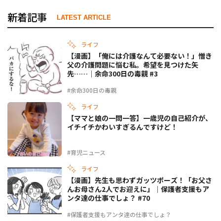
新着記事
LATEST ARTICLE
ライフ
【漫画】「俺には介護なんて必要ない！」憎き
父の介護問題に悩む私。希望を見つけた矢
先……｜余命300日の毒親 #3
#余命300日の毒親
ライフ
【ママと娘の一問一答】一歳児の自己紹介が、
イチイチかわいすぎるんですけど！
#育児ニュース
ライフ
【漫画】先生も思わずガッツポーズ！「お父さ
んお母さん2人でお迎えに」｜保護者支援もア
ンタ達の仕事でしょ？ #70
#保護者支援もアンタ達の仕事でしょ？