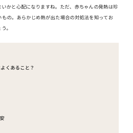
ないかと心配になりますね。ただ、赤ちゃんの発熱は珍
いもの。あらかじめ熱が出た場合の対処法を知ってお
#共働き夫婦のセブンルール
#共働
ょう。
ビーニュース
#マタニティニュース
はよくあること？
安