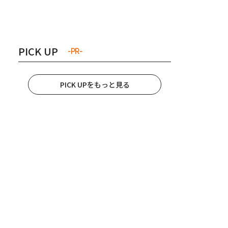
き夫婦
#産休
#育休
PICK UP
-PR-
PICK UPをもっと見る