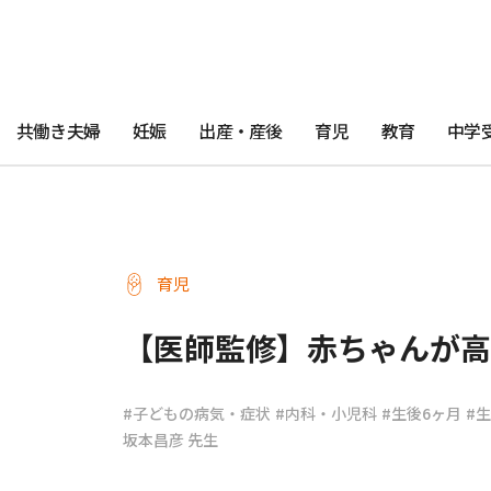
共働き夫婦
妊娠
出産・産後
育児
教育
中学
育児
【医師監修】赤ちゃんが高
#子どもの病気・症状
#内科・小児科
#生後6ヶ月
#
坂本昌彦 先生