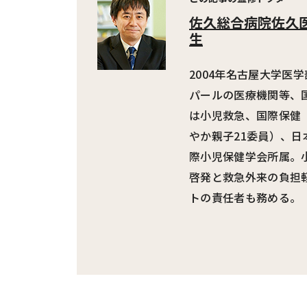
佐久総合病院佐久
生
2004年名古屋大学医
パールの医療機関等、
は小児救急、国際保健
やか親子21委員）、
際小児保健学会所属。
啓発と救急外来の負担
トの責任者も務める。