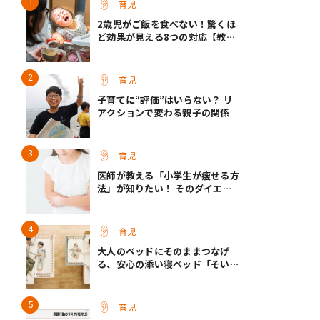
育児
2歳児がご飯を食べない！驚くほ
ど効果が見える8つの対応【教え
て保育士さん】
育児
子育てに“評価”はいらない？ リ
アクションで変わる親子の関係
育児
医師が教える「小学生が痩せる方
法」が知りたい！ そのダイエッ
ト方法は逆効果!?
育児
大人のベッドにそのままつなげ
る、安心の添い寝ベッド「そいね
ーるADプラス」登場
育児