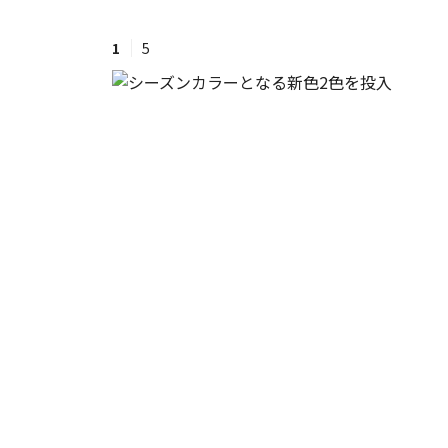
1
5
#ワンオペ育児
#コミックエッセイ
#渡邊大地の令和的ワーパパ道
#ベ