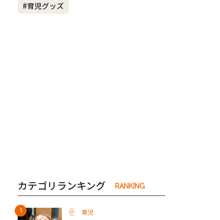
#育児グッズ
き夫婦
#産休
#育休
カテゴリランキング
RANKING
育児