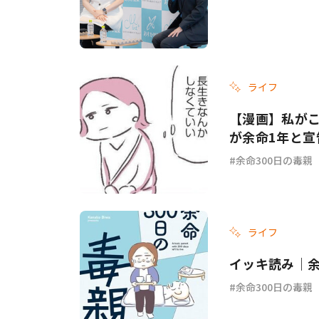
ライフ
【漫画】私がこ
が余命1年と宣
余命300日の毒親
ライフ
イッキ読み｜余
余命300日の毒親