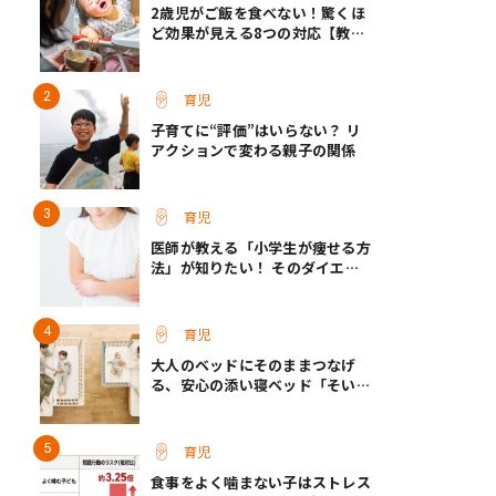
2歳児がご飯を食べない！驚くほ
ど効果が見える8つの対応【教え
て保育士さん】
育児
子育てに“評価”はいらない？ リ
アクションで変わる親子の関係
育児
医師が教える「小学生が痩せる方
法」が知りたい！ そのダイエッ
ト方法は逆効果!?
育児
大人のベッドにそのままつなげ
る、安心の添い寝ベッド「そいね
ーるADプラス」登場
育児
食事をよく噛まない子はストレス