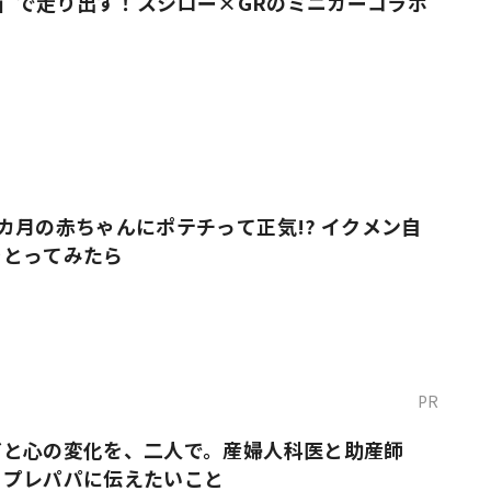
O！」で走り出す！スシロー×GRのミニカーコラボ
カ月の赤ちゃんにポテチって正気!? イクメン自
をとってみたら
PR
だと心の変化を、二人で。産婦人科医と助産師
・プレパパに伝えたいこと