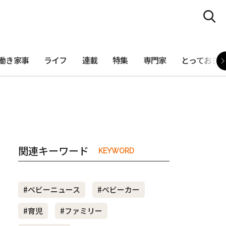
働き家事
ライフ
連載
特集
専門家
とっておき
関連キーワード
KEYWORD
#ベビーニュース
#ベビーカー
#育児
#ファミリー