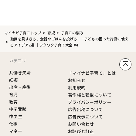
マイナビ子育てトップ
育児
子育ての悩み
動画を見すぎる、食器やごはんを投げる……子どもの困った行動に使え
るアイデア2選 ｜ワクワク子育て大全 #4
カテゴリ
共働き夫婦
「マイナビ子育て」とは
妊娠
お知らせ
出産・産後
利用規約
育児
著作権と転載について
教育
プライバシーポリシー
中学受験
広告出稿について
中学生
広告表示について
仕事
お問い合わせ
マネー
お詫びと訂正