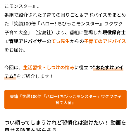
こモンスター』。
番組で紹介された子育ての困りごと＆アドバイスをまとめ
た「笑顔100倍『ハロー! ちびっこモンスター』ワクワク
子育て大全」（宝島社）より、番組に登場した
現役保育士
で
育児アドバイザー
の
てぃ先生
からの
子育てのアドバイス
をお届け。
今回は、
生活習慣・しつけの悩み
に役立つ
“おたすけアイ
テム”
をご紹介します！
書籍『笑顔100倍『ハロー! ちびっこモンスター』ワクワク子
育て大全』
つい頼ってしまうけれど習慣化は避けたい！ 動画を
見せる時間を減らそう