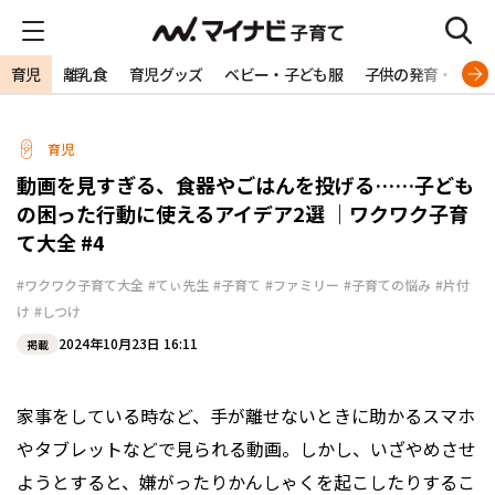
育児
離乳食
育児グッズ
ベビー・子ども服
子供の発育・発達
育児
動画を見すぎる、食器やごはんを投げる……子ども
の困った行動に使えるアイデア2選 ｜ワクワク子育
て大全 #4
#ワクワク子育て大全
#てぃ先生
#子育て
#ファミリー
#子育ての悩み
#片付
け
#しつけ
2024年10月23日 16:11
掲載
家事をしている時など、手が離せないときに助かるスマホ
やタブレットなどで見られる動画。しかし、いざやめさせ
ようとすると、嫌がったりかんしゃくを起こしたりするこ