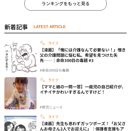
ランキングをもっと見る
新着記事
LATEST ARTICLE
ライフ
【漫画】「俺には介護なんて必要ない！」憎き
父の介護問題に悩む私。希望を見つけた矢
先……｜余命300日の毒親 #3
#余命300日の毒親
ライフ
【ママと娘の一問一答】一歳児の自己紹介が、
イチイチかわいすぎるんですけど！
#育児ニュース
ライフ
【漫画】先生も思わずガッツポーズ！「お父さ
んお母さん2人でお迎えに」｜保護者支援もア