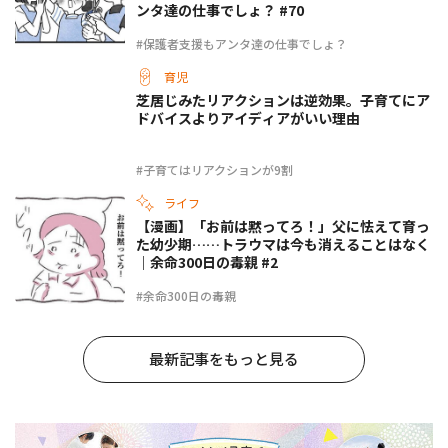
ンタ達の仕事でしょ？ #70
#保護者支援もアンタ達の仕事でしょ？
育児
芝居じみたリアクションは逆効果。子育てにア
ドバイスよりアイディアがいい理由
#子育てはリアクションが9割
ライフ
【漫画】「お前は黙ってろ！」父に怯えて育っ
た幼少期……トラウマは今も消えることはなく
｜余命300日の毒親 #2
#余命300日の毒親
最新記事をもっと見る