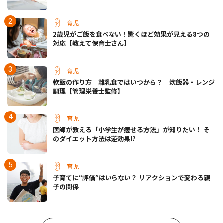
緒子先生
育児
2歳児がご飯を食べない！驚くほど効果が見える8つの
対応【教えて保育士さん】
育児
軟飯の作り方｜離乳食ではいつから？ 炊飯器・レンジ
調理【管理栄養士監修】
育児
医師が教える「小学生が痩せる方法」が知りたい！ そ
のダイエット方法は逆効果!?
育児
子育てに“評価”はいらない？ リアクションで変わる親
子の関係