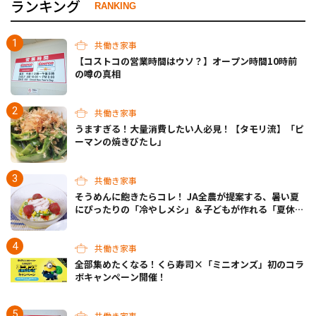
ランキング
RANKING
共働き家事
【コストコの営業時間はウソ？】オープン時間10時前
の噂の真相
共働き家事
うますぎる！大量消費したい人必見！【タモリ流】「ピ
ーマンの焼きびたし」
共働き家事
そうめんに飽きたらコレ！ JA全農が提案する、暑い夏
にぴったりの「冷やしメシ」＆子どもが作れる「夏休み
お留守番ランチ」各3選
共働き家事
全部集めたくなる！くら寿司×「ミニオンズ」初のコラ
ボキャンペーン開催！
共働き家事