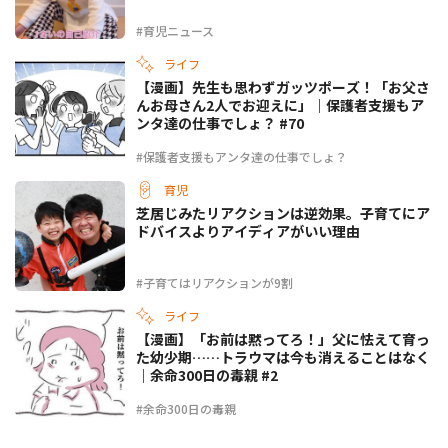
#育児ニュース
ライフ
【漫画】先生も思わずガッツポーズ！「お父さ
んお母さん2人でお迎えに」｜保護者支援もア
ンタ達の仕事でしょ？ #70
#保護者支援もアンタ達の仕事でしょ？
育児
芝居じみたリアクションは逆効果。子育てにア
ドバイスよりアイディアがいい理由
#子育てはリアクションが9割
ライフ
【漫画】「お前は黙ってろ！」父に怯えて育っ
た幼少期……トラウマは今も消えることはなく
｜余命300日の毒親 #2
#余命300日の毒親