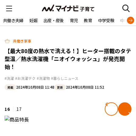
共働き夫婦
妊娠
出産・産後
育児
教育
中学受験
中学生
共働き家事
【最大80度の熱水で洗える！】ヒーター搭載のタテ
型温／熱水洗濯機「ニオイウォッシュ」が発売開
始！
#洗濯
#お洗濯テク
#洗濯物
#暮らしニュース
2024年10月08日 11:48
2024年10月08日 11:52
掲載
更新
16
17