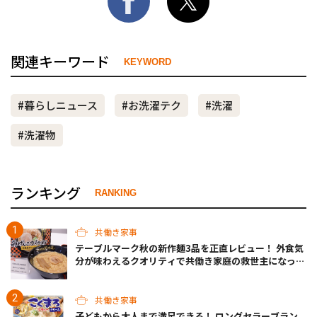
関連キーワード
KEYWORD
#暮らしニュース
#お洗濯テク
#洗濯
#洗濯物
ランキング
RANKING
共働き家事
テーブルマーク秋の新作麺3品を正直レビュー！ 外食気
分が味わえるクオリティで共働き家庭の救世主になって
くれそう♡
共働き家事
子どもから大人まで満足できる！ ロングセラーブラン