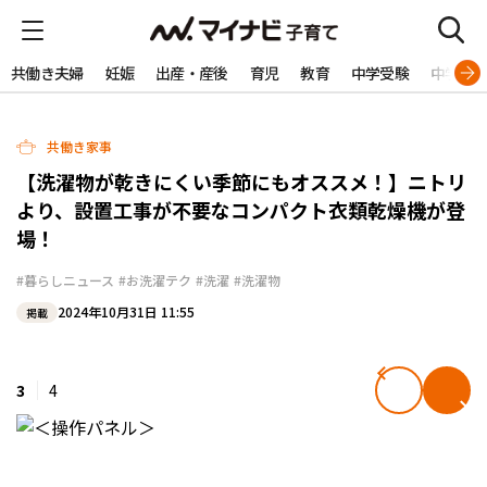
共働き夫婦
妊娠
出産・産後
育児
教育
中学受験
中学生
共働き家事
【洗濯物が乾きにくい季節にもオススメ！】ニトリ
より、設置工事が不要なコンパクト衣類乾燥機が登
場！
#暮らしニュース
#お洗濯テク
#洗濯
#洗濯物
2024年10月31日 11:55
掲載
3
4