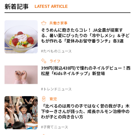
新着記事
LATEST ARTICLE
共働き家事
そうめんに飽きたらコレ！ JA全農が提案す
る、暑い夏にぴったりの「冷やしメシ」＆子ど
もが作れる「夏休みお留守番ランチ」各3選
#たべものニュース
ライフ
399円(税込438円)で憧れのネイルデビュー！西
松屋「Kidsネイルチップ」新登場
#トレンドニュース
育児
「比べるのは周りの子ではなく昔の我が子」木
下ゆーきさんが語った、成長ホルモン治療中の
わが子との向き合い方
#子育てニュース