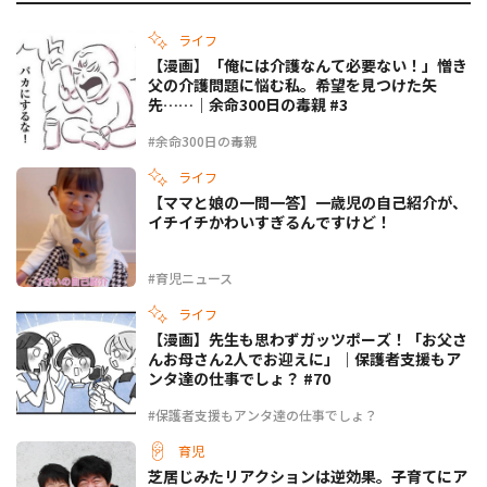
ライフ
【漫画】「俺には介護なんて必要ない！」憎き
父の介護問題に悩む私。希望を見つけた矢
先……｜余命300日の毒親 #3
#余命300日の毒親
ライフ
【ママと娘の一問一答】一歳児の自己紹介が、
イチイチかわいすぎるんですけど！
#育児ニュース
ライフ
【漫画】先生も思わずガッツポーズ！「お父さ
んお母さん2人でお迎えに」｜保護者支援もア
ンタ達の仕事でしょ？ #70
#保護者支援もアンタ達の仕事でしょ？
育児
芝居じみたリアクションは逆効果。子育てにア