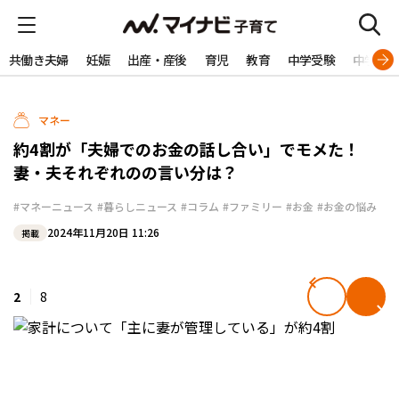
共働き夫婦
妊娠
出産・産後
育児
教育
中学受験
中学生
マネー
約4割が「夫婦でのお金の話し合い」でモメた！
妻・夫それぞれのの言い分は？
#マネーニュース
#暮らしニュース
#コラム
#ファミリー
#お金
#お金の悩み
2024年11月20日 11:26
掲載
2
8