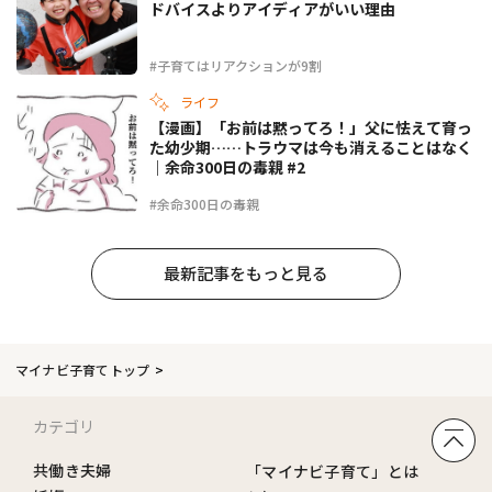
ドバイスよりアイディアがいい理由
#子育てはリアクションが9割
ライフ
【漫画】「お前は黙ってろ！」父に怯えて育っ
た幼少期……トラウマは今も消えることはなく
｜余命300日の毒親 #2
#余命300日の毒親
最新記事をもっと見る
マイナビ子育てトップ
カテゴリ
共働き夫婦
「マイナビ子育て」とは