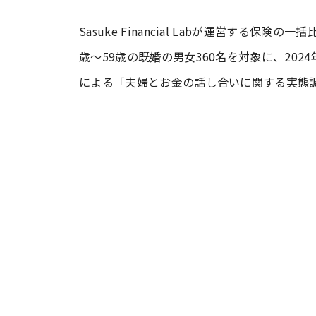
Sasuke Financial Labが運営する
#ワンオペ育児
#コミックエッセイ
歳〜59歳の既婚の男女360名を対象に、202
による「夫婦とお金の話し合いに関する実態
#渡邊大地の令和的ワーパパ道
#ベ