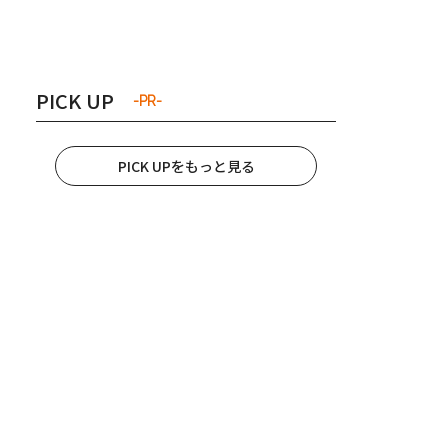
き夫婦
#産休
#育休
PICK UP
-PR-
PICK UPをもっと見る