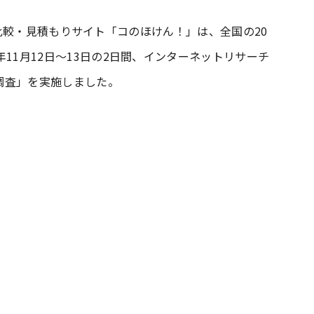
保険の一括比較・見積もりサイト「コのほけん！」は、全国の20
#共働き夫婦のセブンルール
#共働
4年11月12日〜13日の2日間、インターネットリサーチ
調査」を実施しました。
ビーニュース
#マタニティニュース