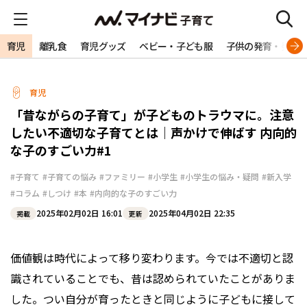
育児
離乳食
育児グッズ
ベビー・子ども服
子供の発育・発達
育児
「昔ながらの子育て」が子どものトラウマに。注意
したい不適切な子育てとは｜声かけで伸ばす 内向的
な子のすごい力#1
#子育て
#子育ての悩み
#ファミリー
#小学生
#小学生の悩み・疑問
#新入学
#コラム
#しつけ
#本
#内向的な子のすごい力
2025年02月02日 16:01
2025年04月02日 22:35
掲載
更新
価値観は時代によって移り変わります。今では不適切と認
識されていることでも、昔は認められていたことがありま
した。つい自分が育ったときと同じように子どもに接して