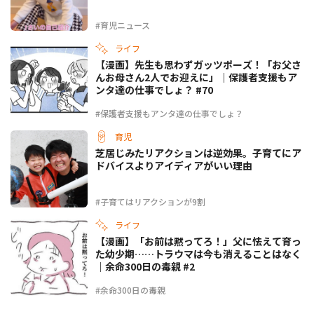
#育児ニュース
ライフ
【漫画】先生も思わずガッツポーズ！「お父さ
んお母さん2人でお迎えに」｜保護者支援もア
ンタ達の仕事でしょ？ #70
#保護者支援もアンタ達の仕事でしょ？
育児
芝居じみたリアクションは逆効果。子育てにア
ドバイスよりアイディアがいい理由
#子育てはリアクションが9割
ライフ
【漫画】「お前は黙ってろ！」父に怯えて育っ
た幼少期……トラウマは今も消えることはなく
｜余命300日の毒親 #2
#余命300日の毒親