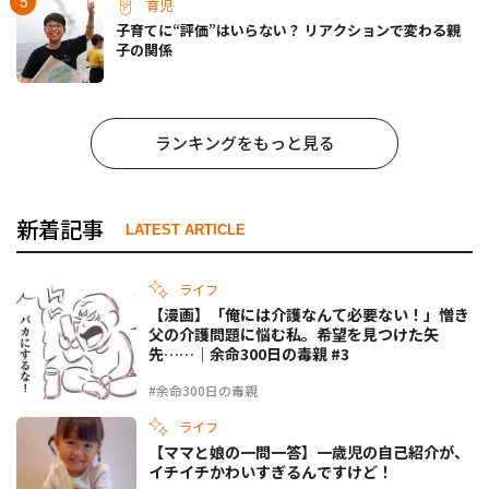
育児
子育てに“評価”はいらない？ リアクションで変わる親
子の関係
ランキングをもっと見る
新着記事
LATEST ARTICLE
ライフ
【漫画】「俺には介護なんて必要ない！」憎き
父の介護問題に悩む私。希望を見つけた矢
先……｜余命300日の毒親 #3
#余命300日の毒親
ライフ
【ママと娘の一問一答】一歳児の自己紹介が、
イチイチかわいすぎるんですけど！