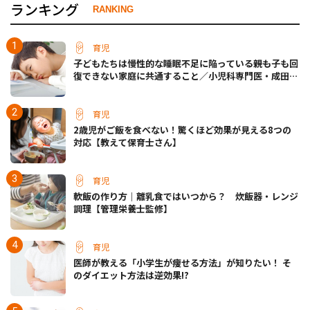
ランキング
RANKING
育児
子どもたちは慢性的な睡眠不足に陥っている――親も子も回
復できない家庭に共通すること／小児科専門医・成田奈
緒子先生
育児
2歳児がご飯を食べない！驚くほど効果が見える8つの
対応【教えて保育士さん】
育児
軟飯の作り方｜離乳食ではいつから？ 炊飯器・レンジ
調理【管理栄養士監修】
育児
医師が教える「小学生が痩せる方法」が知りたい！ そ
のダイエット方法は逆効果!?